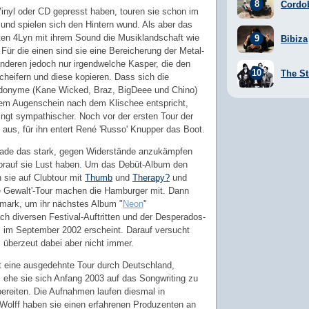
Cordo
inyl oder CD gepresst haben, touren sie schon im
und spielen sich den Hintern wund. Als aber das
lten 4Lyn mit ihrem Sound die Musiklandschaft wie
Bibiza
ür die einen sind sie eine Bereicherung der Metal-
anderen jedoch nur irgendwelche Kasper, die den
The St
cheifern und diese kopieren. Dass sich die
donyme (Kane Wicked, Braz, BigDeee und Chino)
em Augenschein nach dem Klischee entspricht,
dingt sympathischer. Noch vor der ersten Tour der
aus, für ihn entert René 'Russo' Knupper das Boot.
gerade das stark, gegen Widerstände anzukämpfen
orauf sie Lust haben. Um das Debüt-Album den
 sie auf Clubtour mit
Thumb
und
Therapy?
und
te Gewalt'-Tour machen die Hamburger mit. Dann
mark, um ihr nächstes Album "
Neon
"
h diversen Festival-Auftritten und der Desperados-
, im September 2002 erscheint. Darauf versucht
 überzeut dabei aber nicht immer.
ht eine ausgedehnte Tour durch Deutschland,
 ehe sie sich Anfang 2003 auf das Songwriting zu
bereiten. Die Aufnahmen laufen diesmal in
 Wolff haben sie einen erfahrenen Produzenten an