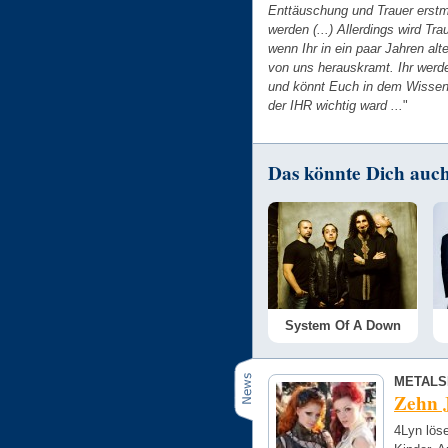
Enttäuschung und Trauer erstma
werden (...) Allerdings wird Tr
wenn Ihr in ein paar Jahren al
von uns herauskramt. Ihr werdet
und könnt Euch in dem Wissen 
der IHR wichtig ward ...
"
Das könnte Dich auch 
System Of A Down
METALS
Zehn J
4Lyn löse