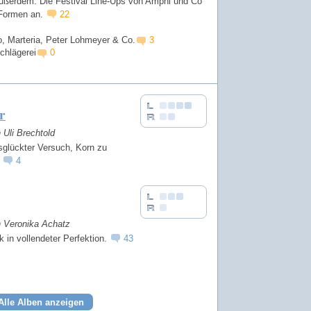
Außerdem: Die Festival Line-Ups von Amphi und Co
Formen an.
22
, Marteria, Peter Lohmeyer & Co.
3
chlägerei
0
r
n Uli Brechtold
sglückter Versuch, Korn zu
.
4
n Veronika Achatz
 in vollendeter Perfektion.
43
Alle Alben anzeigen