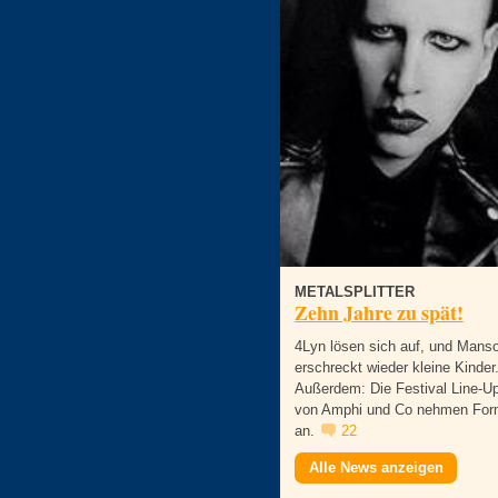
METALSPLITTER
Zehn Jahre zu spät!
4Lyn lösen sich auf, und Mans
erschreckt wieder kleine Kinder
Außerdem: Die Festival Line-U
von Amphi und Co nehmen Fo
an.
22
Alle News anzeigen