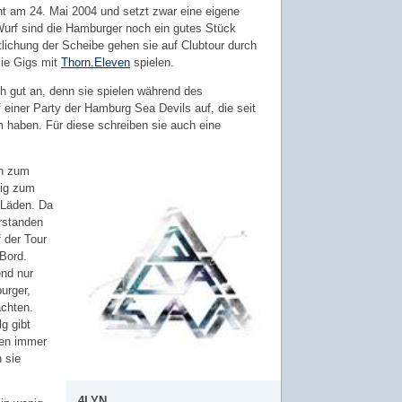
nt am 24. Mai 2004 und setzt zwar eine eigene
urf sind die Hamburger noch ein gutes Stück
ntlichung der Scheibe gehen sie auf Clubtour durch
sie Gigs mit
Thorn.Eleven
spielen.
h gut an, denn sie spielen während des
einer Party der Hamburg Sea Devils auf, die seit
 haben. Für diese schreiben sie auch eine
n zum
tig zum
 Läden. Da
erstanden
 der Tour
 Bord.
end nur
urger,
achten.
lg gibt
den immer
n sie
4LYN