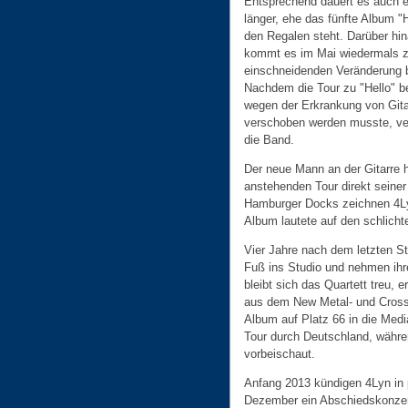
Entsprechend dauert es auch e
länger, ehe das fünfte Album "H
den Regalen steht. Darüber hi
kommt es im Mai wiedermals z
einschneidenden Veränderung 
Nachdem die Tour zu "Hello" be
wegen der Erkrankung von Gita
verschoben werden musste, ver
die Band.
Der neue Mann an der Gitarre 
anstehenden Tour direkt seine
Hamburger Docks zeichnen 4Lyn
Album lautete auf den schlich
Vier Jahre nach dem letzten S
Fuß ins Studio und nehmen ih
bleibt sich das Quartett treu, 
aus dem New Metal- und Crossov
Album auf Platz 66 in die Medi
Tour durch Deutschland, währe
vorbeischaut.
Anfang 2013 kündigen 4Lyn in 
Dezember ein Abschiedskonzer