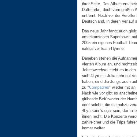
ihrer Seite. Das Album erschei
Duftmarke, doch vom großen W
entfernt. Noch vor der Veröffe
Deutschland, in deren Verlauf 
Das neue Jahr fängt auch gleic
amerikanschen Superbowls auf 
2005 ein eigenes Football Team
exklusive Team-Hymne.
Daneben stehen die Aufnahme
vierten Album an, und rechtzei
Jahreswechsel steht es in den
sich 4Lyn mit Julia sehr gut v
haben, sind die Jungs auch auf
zu "
Compadres
" wieder mit an
Nach wie vor gibt es anschein
glühende Befürworter der Hamb
oder solche, die sie nahzu ver
4Lyn kann's egal sein, der Erfo
ihnen recht. Die Konzerte wer
zahlreicher und die Trips führe
immer weiter.