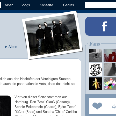
Alben
Songs
Konzerte
Genres
Fans
Alben
ich aus den Hochöfen der Vereinigten Staaten.
 auch ein paar nationale Acts, dass das nicht so
Vier von dieser Sorte stammen aus
Hamburg. Ron 'Braz' Clauß (Gesang),
4
Bennie Eckebrecht (Gitarre), Björn 'Deee'
Düßler (Bass) und Sascha 'Chino' Carillho