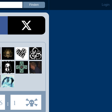
Login
6
:
1