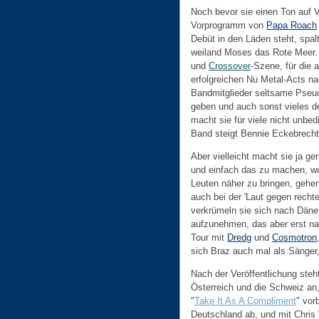
Noch bevor sie einen Ton auf V
Vorprogramm von
Papa Roach
Debüt in den Läden steht, spa
weiland Moses das Rote Meer. F
und
Crossover
-Szene, für die 
erfolgreichen Nu Metal-Acts na
Bandmitglieder seltsame Pseu
geben und auch sonst vieles d
macht sie für viele nicht unbe
Band steigt Bennie Eckebrecht 
Aber vielleicht macht sie ja 
und einfach das zu machen, w
Leuten näher zu bringen, gehen
auch bei der 'Laut gegen rech
verkrümeln sie sich nach Däne
aufzunehmen, das aber erst nac
Tour mit
Dredg
und
Cosmotron
sich Braz auch mal als Sänger,
Nach der Veröffentlichung ste
Österreich und die Schweiz an,
"
Take It As A Compliment
" vor
Deutschland ab, und mit Chris