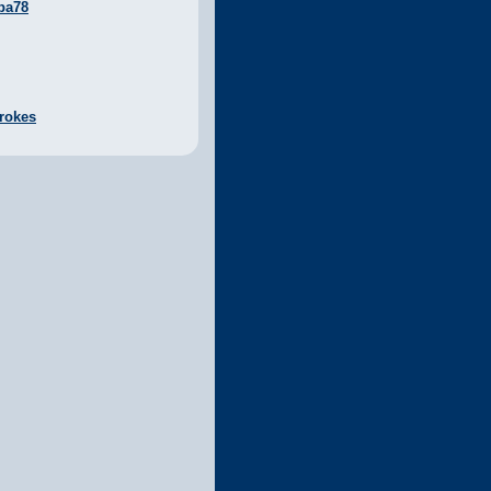
ba78
rokes