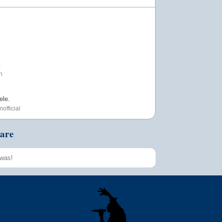
.
n
ele.
official
are
Speichern