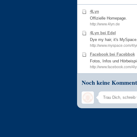
4Lyn
Offizielle Homepage.
http://www.4lyn.de
4Lyn bei Edel
Dye my hair, it's MySpace
http://www.myspace.com/4ly
Facebook bei Facebbok
Fotos, Infos und Hörbeispi
http://www.facebook.com/4lyn
Noch keine Komment