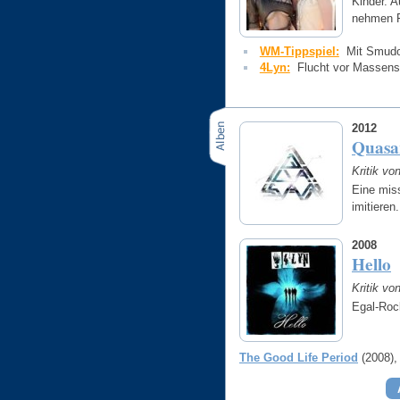
Kinder. 
nehmen 
WM-Tippspiel:
Mit Smudo
4Lyn:
Flucht vor Massens
2012
Quasa
Kritik vo
Eine mis
imitieren
2008
Hello
Kritik vo
Egal-Rock
The Good Life Period
(2008)