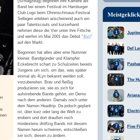
(Schlagzeug) beginnen ihre Karriere als
Band bei einem Festival im Hamburger
Meistgeklick
Club Logo beim Ohrenschmaus-Festival.
Selbigen erlebten anscheinend auch ein
paar Talentscouts und kurzerhand
nehmen diese die Vier unter ihre Fittiche
Jupite
und werfen im Mai 2001 das Debüt "
4lyn
"
auf den Markt.
Def Le
Begonnen hat alles aber eine Nummer
kleiner. Bandgründer und Klampfer
Pasha
Eckebrecht schart zu Schulzeiten bereits
Jungens um sich, um das, was später
einmal als 4Lyn bekannt werden soll,
The H
vorzubereiten. Brav und fleißig
produzieren sie, wie es sich für
aufstrebende Bands gehört, ein Demo
Arian
on
nach dem anderen. Damals noch unter
.
dem Namen Headtrip. Da jedoch geplant
ps
Electr
ist, über kurz oder lang die Welt zu
rmen
erobern und dort draußen noch
mindestens drölfzig Bands mit diesem
Five F
Namen herum schwirren, entschließen
sie sich, diesen zu ändern.