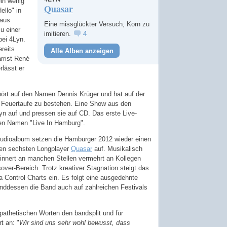
in wenig
Quasar
ello" in
naus
Eine missglückter Versuch, Korn zu
u einer
imitieren.
4
bei 4Lyn.
reits
Alle Alben anzeigen
rrist René
lässt er
hört auf den Namen Dennis Krüger und hat auf der
r Feuertaufe zu bestehen. Eine Show aus den
 auf und pressen sie auf CD. Das erste Live-
ten Namen "Live In Hamburg".
tudioalbum setzen die Hamburger 2012 wieder einen
ren sechsten Longplayer
Quasar
auf. Musikalisch
erinnert an manchen Stellen vermehrt an Kollegen
er-Bereich. Trotz kreativer Stagnation steigt das
a Control Charts ein. Es folgt eine ausgedehnte
nddessen die Band auch auf zahlreichen Festivals
pathetischen Worten den bandsplit und für
t an: "
Wir sind uns sehr wohl bewusst, dass