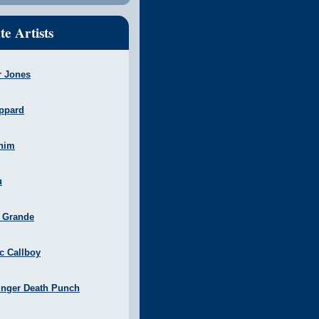
te Artists
r Jones
ppard
nim
u
a Grande
ic Callboy
inger Death Punch