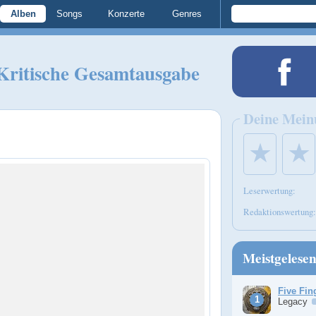
Alben
Songs
Konzerte
Genres
 Kritische Gesamtausgabe
Deine Mein
★
★
Leserwertung:
Redaktionswertung:
Meistgelese
Five Fin
Legacy