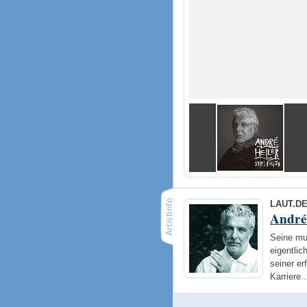
LAUT.D
André
Seine mu
eigentlic
seiner er
Karriere