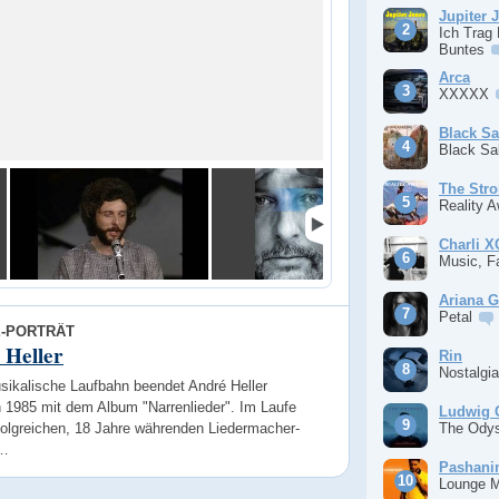
Jupiter 
Ich Trag
Buntes
Arca
XXXXX
Black S
Black S
The Stro
Reality 
Charli 
Music, F
Ariana 
Petal
E-PORTRÄT
 Heller
Rin
Nostalgi
sikalische Laufbahn beendet André Heller
h 1985 mit dem Album "Narrenlieder". Im Laufe
Ludwig 
folgreichen, 18 Jahre währenden Liedermacher-
The Ody
 …
Pashan
Lounge 