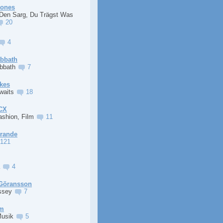
Jones
 Den Sarg, Du Trägst Was
20
4
abbath
abbath
7
kes
Awaits
18
XCX
ashion, Film
11
Grande
121
a
4
Göransson
ssey
7
im
Musik
5