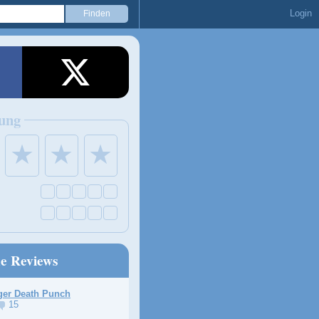
Login
ung
★
★
★
ne Reviews
ger Death Punch
15