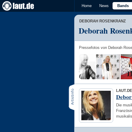
Home
News
Bands
DEBORAH ROSENKRANZ
Deborah Rosenk
Pressefotos von Deborah Rose
LAUT.D
Debor
Die musi
Französin
musikali