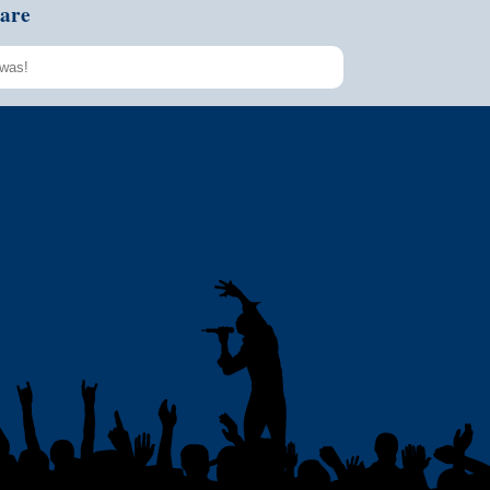
are
Speichern