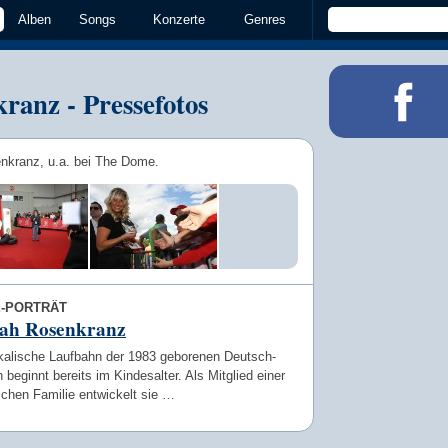
Alben
Songs
Konzerte
Genres
ranz - Pressefotos
nkranz, u.a. bei The Dome.
E-PORTRÄT
ah Rosenkranz
kalische Laufbahn der 1983 geborenen Deutsch-
 beginnt bereits im Kindesalter. Als Mitglied einer
schen Familie entwickelt sie …