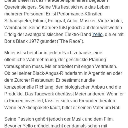
Dieter Meier ist das Paradebeispiel eines begabten
Quereinsteigers. Seine Vita liest sich wie das Leben
mehrerer Personen: Er ist Performance-Künstler,
Schauspieler, Filmer, Fotograf, Autor, Musiker, Viehzüchter,
Weinbauer. Seine Karriere fußt jedoch auf dem weltweiten
Erfolg der avantgardistischen Elektro-Band
Yello
, die er mit
Boris Blank 1977 gründet ("The Race").
Meier ist scheinbar in jedem Fach zuhause, eine
öffentliche Wahrnehmung, der geschickte Planung
vorausgehen muss. Meier arbeitet mit engen Vertrauten.
Ob bei seiner Black-Angus-Rinderfarm in Argentinien oder
dem Zürcher Restaurant: Er bestimmt nur die
konzeptionelle Richtung, den biologischen Anbau und die
Produkte. Das Tagewerk überlässt Meier anderen. Wenn er
in Firmen investiert, lässt er sich von Freunden beraten.
Wenn er Aktienpakete kauft, bittet er seinen Vater um Rat.
Seine Passion gehört jedoch der Musik und dem Film.
Bevor er Yello gründet macht der damals schon mit