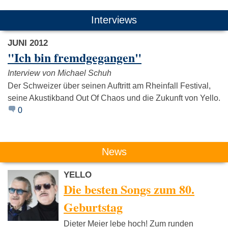
Das könnte Dich auch interessieren:
Interviews
JUNI 2012
"Ich bin fremdgegangen"
Interview von Michael Schuh
Der Schweizer über seinen Auftritt am Rheinfall Festival,
seine Akustikband Out Of Chaos und die Zukunft von Yello.
Tangerine
Kraftwerk
Depeche M
Dream
0
News
YELLO
Die besten Songs zum 80.
Geburtstag
Dieter Meier lebe hoch! Zum runden