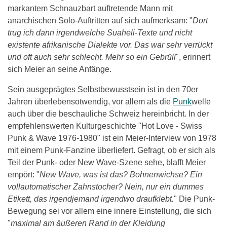
markantem Schnauzbart auftretende Mann mit
anarchischen Solo-Auftritten auf sich aufmerksam: "
Dort
trug ich dann irgendwelche Suaheli-Texte und nicht
existente afrikanische Dialekte vor. Das war sehr verrückt
und oft auch sehr schlecht. Mehr so ein Gebrüll
", erinnert
sich Meier an seine Anfänge.
Sein ausgeprägtes Selbstbewusstsein ist in den 70er
Jahren überlebensotwendig, vor allem als die
Punk
welle
auch über die beschauliche Schweiz hereinbricht. In der
empfehlenswerten Kulturgeschichte "Hot Love - Swiss
Punk & Wave 1976-1980" ist ein Meier-Interview von 1978
mit einem Punk-Fanzine überliefert. Gefragt, ob er sich als
Teil der Punk- oder New Wave-Szene sehe, blafft Meier
empört: "
New Wave, was ist das? Bohnenwichse? Ein
vollautomatischer Zahnstocher? Nein, nur ein dummes
Etikett, das irgendjemand irgendwo draufklebt.
" Die Punk-
Bewegung sei vor allem eine innere Einstellung, die sich
"
maximal am äußeren Rand in der Kleidung