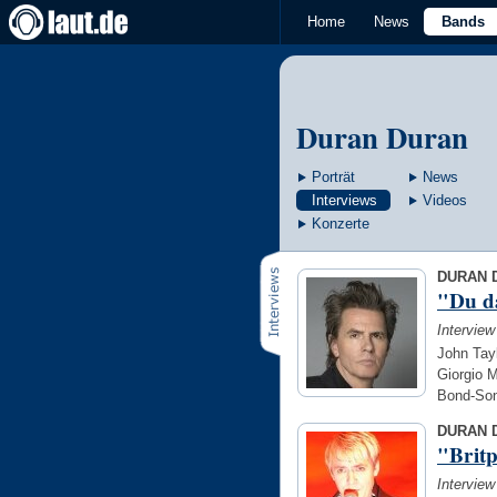
Home
News
Bands
Duran Duran
Porträt
News
Interviews
Videos
Konzerte
DURAN D
"Du da
Interview
John Tay
Giorgio 
Bond-So
DURAN D
"Britp
Intervie