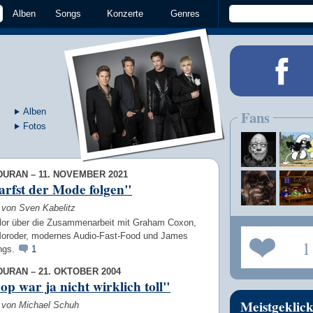
Alben
Songs
Konzerte
Genres
Alben
Fans
Fotos
URAN – 11. NOVEMBER 2021
rfst der Mode folgen"
 von Sven Kabelitz
lor über die Zusammenarbeit mit Graham Coxon,
Moroder, modernes Audio-Fast-Food und James
1
ngs.
1
URAN – 21. OKTOBER 2004
op war ja nicht wirklich toll"
Meistgeklick
w von Michael Schuh