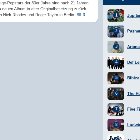
eige-Popstars der 80er Jahre sind nach 21 Jahren
 neuen Album in alter Originalbesetzung zurück.
en Nick Rhodes und Roger Taylor in Berlin.
0
Jupite
Pasha
Arian
Def Le
Bibiza
The H
Five F
Ludwi