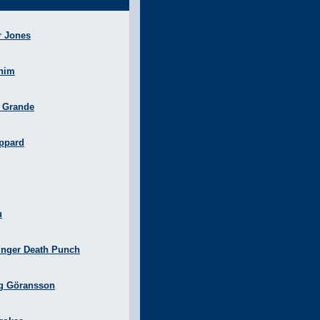
r Jones
nim
a Grande
ppard
u
inger Death Punch
g Göransson