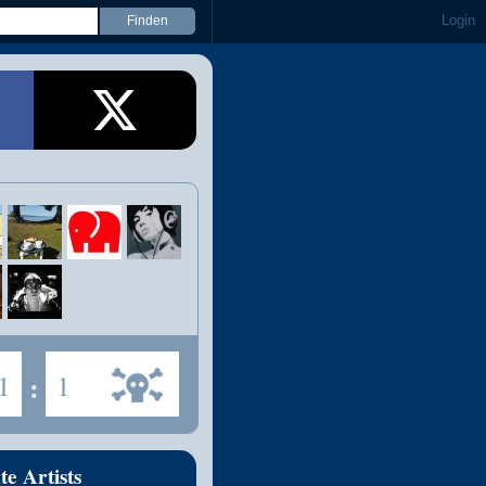
Login
1
:
1
te Artists