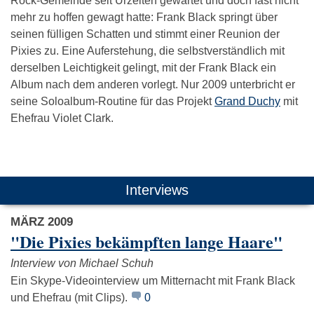
Rock-Gemeinde seit Urzeiten gewartet und doch fast nicht
mehr zu hoffen gewagt hatte: Frank Black springt über
seinen fülligen Schatten und stimmt einer Reunion der
Pixies zu. Eine Auferstehung, die selbstverständlich mit
derselben Leichtigkeit gelingt, mit der Frank Black ein
Album nach dem anderen vorlegt. Nur 2009 unterbricht er
seine Soloalbum-Routine für das Projekt
Grand Duchy
mit
Ehefrau Violet Clark.
Das könnte Dich auch interessieren:
Interviews
MÄRZ 2009
"Die Pixies bekämpften lange Haare"
Interview von Michael Schuh
Ein Skype-Videointerview um Mitternacht mit Frank Black
und Ehefrau (mit Clips).
0
Foo Fighters
R.E.M.
Bush