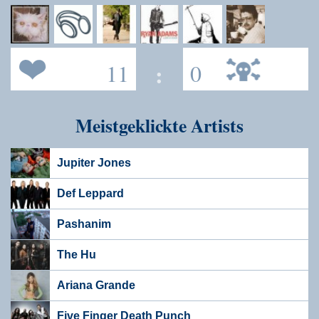
11
:
0
Meistgeklickte Artists
Jupiter Jones
Def Leppard
Pashanim
The Hu
Ariana Grande
Five Finger Death Punch