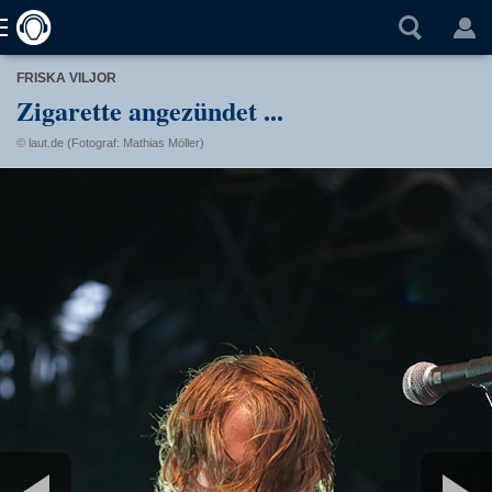
FRISKA VILJOR
Zigarette angezündet ...
© laut.de (Fotograf: Mathias Möller)