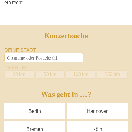
ein recht …
Konzertsuche
DEINE STADT
UMKREIS
20 km
50 km
100 km
250 km
Was geht in …?
Berlin
Hannover
Bremen
Köln