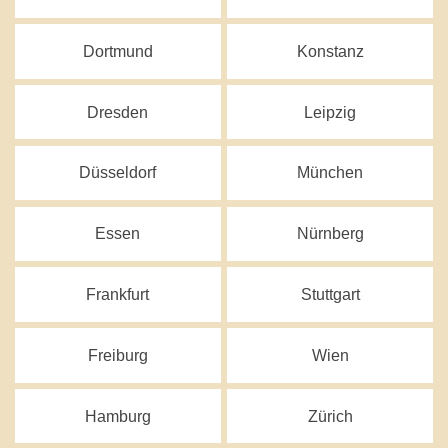
Dortmund
Konstanz
Dresden
Leipzig
Düsseldorf
München
Essen
Nürnberg
Frankfurt
Stuttgart
Freiburg
Wien
Hamburg
Zürich