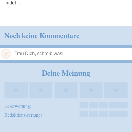
findet …
Noch keine Kommentare
Speichern
Deine Meinung
★
★
★
★
★
Leserwertung:
Redaktionswertung: