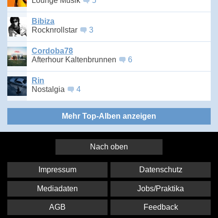
Lounge Musik
5
Bibiza
Rocknrollstar
3
Cordoba78
Afterhour Kaltenbrunnen
6
Rin
Nostalgia
4
Mehr Top-Alben anzeigen
Nach oben
Impressum
Datenschutz
Mediadaten
Jobs/Praktika
AGB
Feedback