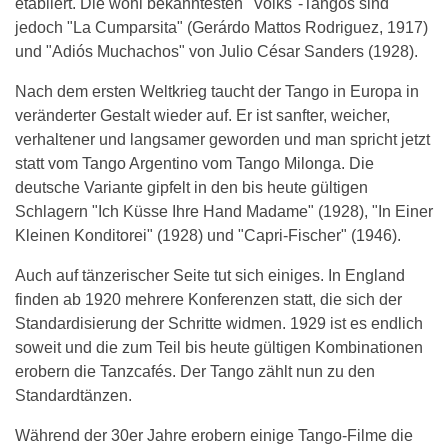
etabliert. Die wohl bekanntesten "Volks"-Tangos sind
jedoch "La Cumparsita" (Gerárdo Mattos Rodriguez, 1917)
und "Adiós Muchachos" von Julio César Sanders (1928).
Nach dem ersten Weltkrieg taucht der Tango in Europa in
veränderter Gestalt wieder auf. Er ist sanfter, weicher,
verhaltener und langsamer geworden und man spricht jetzt
statt vom Tango Argentino vom Tango Milonga. Die
deutsche Variante gipfelt in den bis heute gültigen
Schlagern "Ich Küsse Ihre Hand Madame" (1928), "In Einer
Kleinen Konditorei" (1928) und "Capri-Fischer" (1946).
Auch auf tänzerischer Seite tut sich einiges. In England
finden ab 1920 mehrere Konferenzen statt, die sich der
Standardisierung der Schritte widmen. 1929 ist es endlich
soweit und die zum Teil bis heute gültigen Kombinationen
erobern die Tanzcafés. Der Tango zählt nun zu den
Standardtänzen.
Während der 30er Jahre erobern einige Tango-Filme die