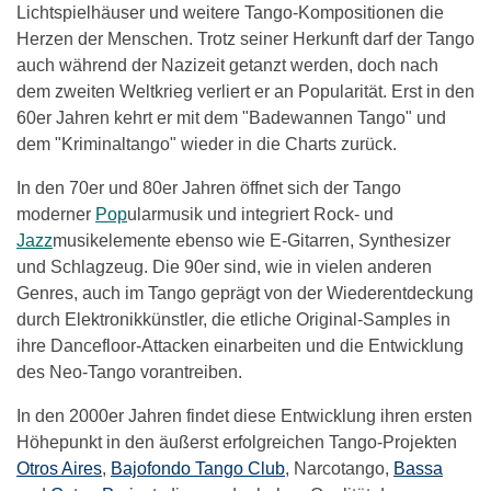
Lichtspielhäuser und weitere Tango-Kompositionen die
Herzen der Menschen. Trotz seiner Herkunft darf der Tango
auch während der Nazizeit getanzt werden, doch nach
dem zweiten Weltkrieg verliert er an Popularität. Erst in den
60er Jahren kehrt er mit dem "Badewannen Tango" und
dem "Kriminaltango" wieder in die Charts zurück.
In den 70er und 80er Jahren öffnet sich der Tango
moderner
Pop
ularmusik und integriert Rock- und
Jazz
musikelemente ebenso wie E-Gitarren, Synthesizer
und Schlagzeug. Die 90er sind, wie in vielen anderen
Genres, auch im Tango geprägt von der Wiederentdeckung
durch Elektronikkünstler, die etliche Original-Samples in
ihre Dancefloor-Attacken einarbeiten und die Entwicklung
des Neo-Tango vorantreiben.
In den 2000er Jahren findet diese Entwicklung ihren ersten
Höhepunkt in den äußerst erfolgreichen Tango-Projekten
Otros Aires
,
Bajofondo Tango Club
, Narcotango,
Bassa