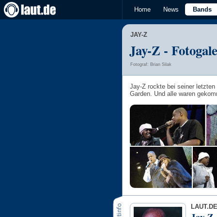
Home
News
Bands
JAY-Z
Jay-Z - Fotogal
Fotograf: Brian Silak
Jay-Z rockte bei seiner letzt
Garden. Und alle waren geko
LAUT.D