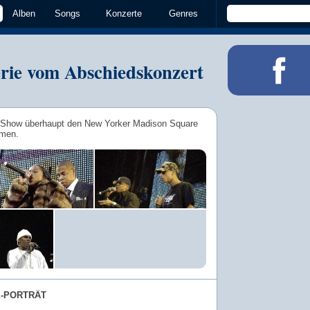
Alben
Songs
Konzerte
Genres
erie vom Abschiedskonzert
en Show überhaupt den New Yorker Madison Square
mmen.
E-PORTRÄT