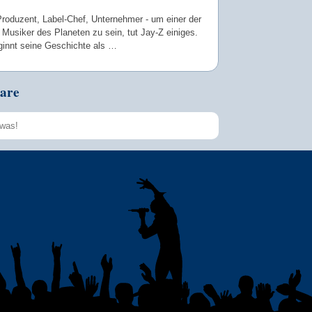
Produzent, Label-Chef, Unternehmer - um einer der
 Musiker des Planeten zu sein, tut Jay-Z einiges.
ginnt seine Geschichte als …
are
Speichern