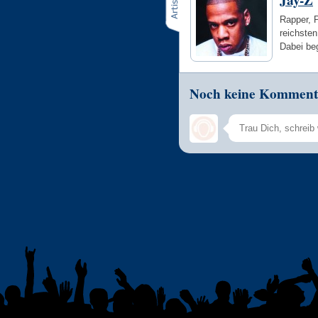
Jay-Z
Rapper, 
reichsten
Dabei be
Noch keine Komment