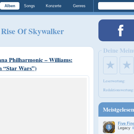
Alben
Songs
Konzerte
Genres
 Rise Of Skywalker
Deine Mein
na Philharmonic – Williams:
★
★
m “Star Wars”)
Leserwertung:
Redaktionswertung:
Meistgelese
Five Fin
Legacy