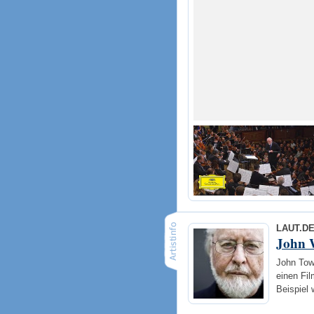
LAUT.D
John 
John Town
einen Fi
Beispiel 