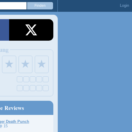
Login
ung
★
★
★
ne Reviews
ger Death Punch
15