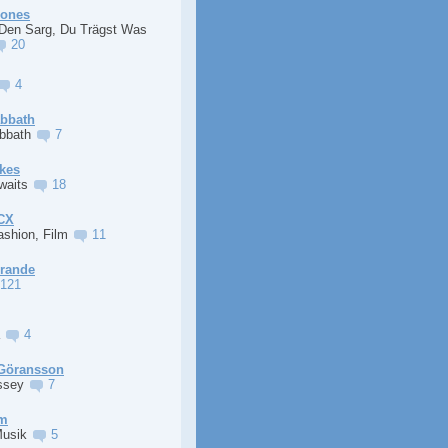
Jones
 Den Sarg, Du Trägst Was
20
4
abbath
abbath
7
kes
Awaits
18
XCX
ashion, Film
11
Grande
121
a
4
Göransson
ssey
7
im
Musik
5