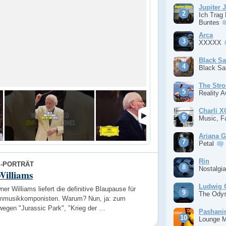
Jupiter 
Ich Trag
Buntes
Arca
XXXXX
Black S
Black S
The Stro
Reality 
Charli 
Music, F
Ariana 
Petal
Rin
E-PORTRÄT
Nostalgi
Williams
Ludwig 
er Williams liefert die definitive Blaupause für
The Ody
lmmusikkomponisten. Warum? Nun, ja: zum
wegen "Jurassic Park", "Krieg der …
Pashan
Lounge 