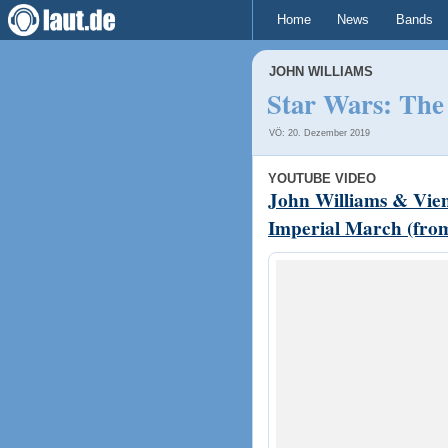
Home
News
Bands
JOHN WILLIAMS
Star Wars: The
VÖ: 20. Dezember 2019
YOUTUBE VIDEO
John Williams & Vien
Imperial March (fro