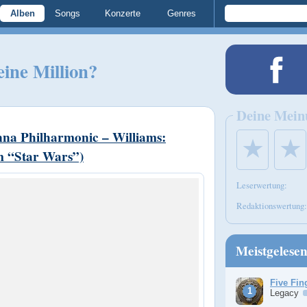
Alben
Songs
Konzerte
Genres
ine Million?
Deine Mein
na Philharmonic – Williams:
★
★
m “Star Wars”)
Leserwertung:
Redaktionswertung:
Meistgelese
Five Fin
Legacy