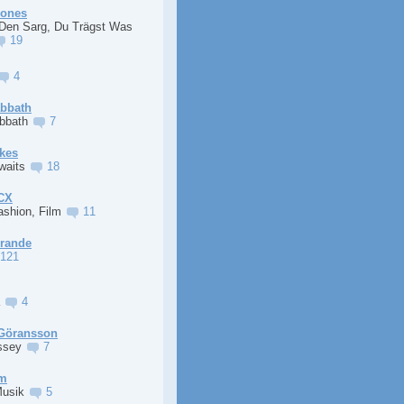
Jones
 Den Sarg, Du Trägst Was
19
4
abbath
abbath
7
kes
Awaits
18
XCX
ashion, Film
11
Grande
121
a
4
Göransson
ssey
7
im
Musik
5