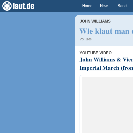
Home
News
Bands
JOHN WILLIAMS
Wie klaut man e
VÖ: 1966
YOUTUBE VIDEO
John Williams & Vien
Imperial March (fro