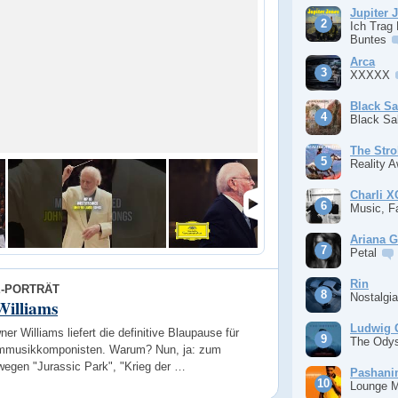
Jupiter 
Ich Trag
Buntes
Arca
XXXXX
Black S
Black S
The Stro
Reality 
Charli 
Music, F
Ariana 
Petal
Rin
E-PORTRÄT
Nostalgi
Williams
Ludwig 
er Williams liefert die definitive Blaupause für
The Ody
lmmusikkomponisten. Warum? Nun, ja: zum
wegen "Jurassic Park", "Krieg der …
Pashan
Lounge 