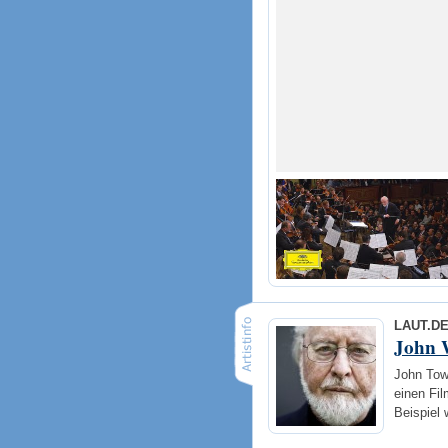
LAUT.D
John 
John Town
einen Fi
Beispiel 