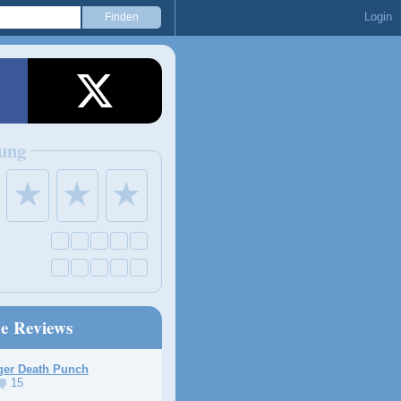
Login
ung
★
★
★
ne Reviews
ger Death Punch
15