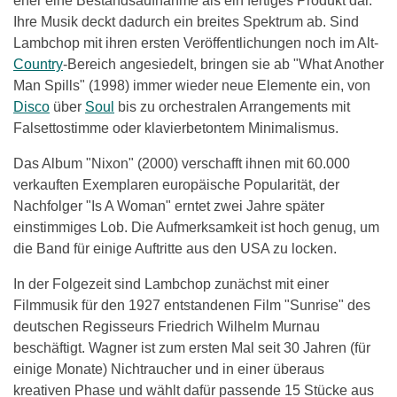
eher eine Bestandsaufnahme als ein fertiges Produkt dar.
Ihre Musik deckt dadurch ein breites Spektrum ab. Sind
Lambchop mit ihren ersten Veröffentlichungen noch im Alt-
Country
-Bereich angesiedelt, bringen sie ab "What Another
Man Spills" (1998) immer wieder neue Elemente ein, von
Disco
über
Soul
bis zu orchestralen Arrangements mit
Falsettostimme oder klavierbetontem Minimalismus.
Das Album "Nixon" (2000) verschafft ihnen mit 60.000
verkauften Exemplaren europäische Popularität, der
Nachfolger "Is A Woman" erntet zwei Jahre später
einstimmiges Lob. Die Aufmerksamkeit ist hoch genug, um
die Band für einige Auftritte aus den USA zu locken.
In der Folgezeit sind Lambchop zunächst mit einer
Filmmusik für den 1927 entstandenen Film "Sunrise" des
deutschen Regisseurs Friedrich Wilhelm Murnau
beschäftigt. Wagner ist zum ersten Mal seit 30 Jahren (für
einige Monate) Nichtraucher und in einer überaus
kreativen Phase und wählt dafür passende 15 Stücke aus