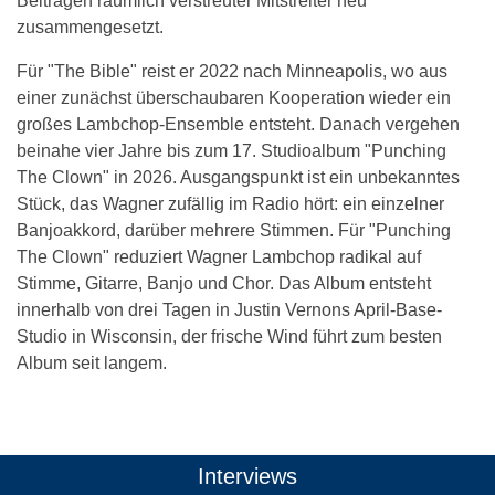
Beiträgen räumlich verstreuter Mitstreiter neu
zusammengesetzt.
Für "The Bible" reist er 2022 nach Minneapolis, wo aus
einer zunächst überschaubaren Kooperation wieder ein
großes Lambchop-Ensemble entsteht. Danach vergehen
beinahe vier Jahre bis zum 17. Studioalbum "Punching
The Clown" in 2026. Ausgangspunkt ist ein unbekanntes
Stück, das Wagner zufällig im Radio hört: ein einzelner
Banjoakkord, darüber mehrere Stimmen. Für "Punching
The Clown" reduziert Wagner Lambchop radikal auf
Stimme, Gitarre, Banjo und Chor. Das Album entsteht
innerhalb von drei Tagen in Justin Vernons April-Base-
Studio in Wisconsin, der frische Wind führt zum besten
Album seit langem.
Das könnte Dich auch interessieren:
Interviews