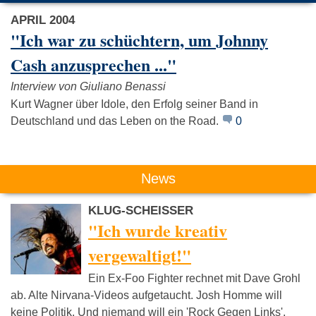
APRIL 2004
"Ich war zu schüchtern, um Johnny
Cash anzusprechen ..."
Interview von Giuliano Benassi
Björk
Portishead
Red Hot Ch
Kurt Wagner über Idole, den Erfolg seiner Band in
Pepper
Deutschland und das Leben on the Road.
0
News
KLUG-SCHEISSER
"Ich wurde kreativ
vergewaltigt!"
Ein Ex-Foo Fighter rechnet mit Dave Grohl
ab. Alte Nirvana-Videos aufgetaucht. Josh Homme will
keine Politik. Und niemand will ein 'Rock Gegen Links'.