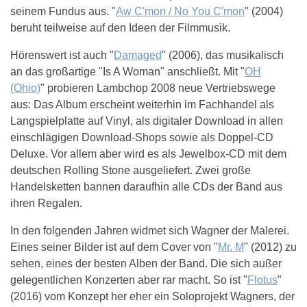
seinem Fundus aus. "
Aw C'mon / No You C'mon
" (2004)
beruht teilweise auf den Ideen der Filmmusik.
Hörenswert ist auch "
Damaged
" (2006), das musikalisch
an das großartige "Is A Woman" anschließt. Mit "
OH
(Ohio)
" probieren Lambchop 2008 neue Vertriebswege
aus: Das Album erscheint weiterhin im Fachhandel als
Langspielplatte auf Vinyl, als digitaler Download in allen
einschlägigen Download-Shops sowie als Doppel-CD
Deluxe. Vor allem aber wird es als Jewelbox-CD mit dem
deutschen Rolling Stone ausgeliefert. Zwei große
Handelsketten bannen daraufhin alle CDs der Band aus
ihren Regalen.
In den folgenden Jahren widmet sich Wagner der Malerei.
Eines seiner Bilder ist auf dem Cover von "
Mr. M
" (2012) zu
sehen, eines der besten Alben der Band. Die sich außer
gelegentlichen Konzerten aber rar macht. So ist "
Flotus
"
(2016) vom Konzept her eher ein Soloprojekt Wagners, der