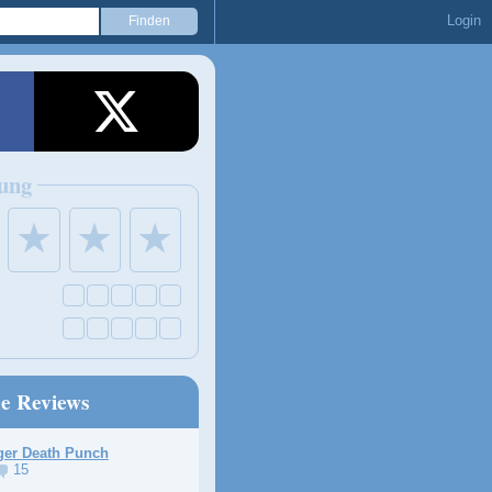
Login
ung
★
★
★
ne Reviews
ger Death Punch
15