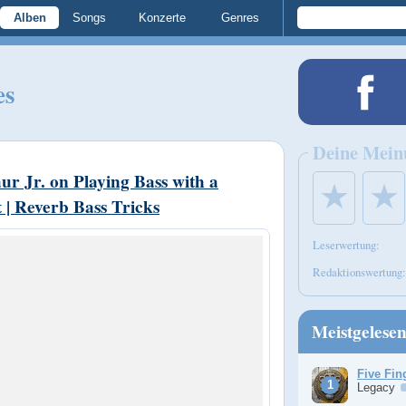
Alben
Songs
Konzerte
Genres
es
Deine Mein
ur Jr. on Playing Bass with a
★
★
 | Reverb Bass Tricks
Leserwertung:
Redaktionswertung:
Meistgelese
Five Fin
Legacy