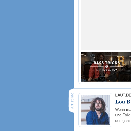
LAUT.D
Lou B
Wenn man
und Folk
den ganz