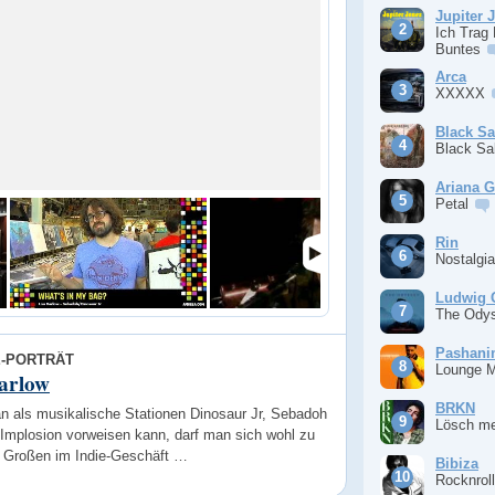
Jupiter 
Ich Trag
Buntes
Arca
XXXXX
Black S
Black S
Ariana 
Petal
Rin
Nostalgi
Ludwig 
The Ody
Pashan
E-PORTRÄT
Lounge 
arlow
BRKN
 als musikalische Stationen Dinosaur Jr, Sebadoh
Lösch m
 Implosion vorweisen kann, darf man sich wohl zu
 Großen im Indie-Geschäft …
Bibiza
Rocknrol