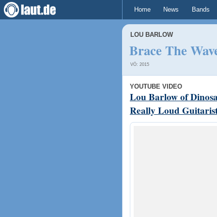
Home
News
Bands
LOU BARLOW
Brace The Wav
VÖ: 2015
YOUTUBE VIDEO
Lou Barlow of Dinosa
Really Loud Guitarist