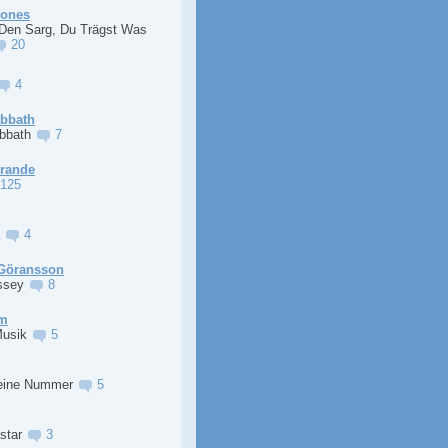
Jones
 Den Sarg, Du Trägst Was
20
4
abbath
abbath
7
Grande
125
a
4
Göransson
ssey
8
im
Musik
5
eine Nummer
5
lstar
3