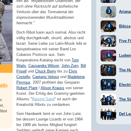
ihm als "
respektlosem Gitarristen, der
sich ohne Rücksicht auf ästhetische
Arian
Verluste über das Tonmaterial der
improvisierenden Musiktraditionen
hermacht
."
Bibiza
Doch Ribot kann auch normal. Also nicht
völlig durchgeknallt, skurril, abstrus und
Five F
bizarr. Seine Liebe zur Latin-Musik lebt er
beispielsweise mit seiner Band Los
Cubanos Postizos aus. Sein
Ludwi
Kooperations-Katalog reicht von
Tom
Waits
,
Cassandra Wilson
,
John Zorn
,
Bill
The H
Frisell
und
Chuck Berry
bis zu
Elvis
Costello
,
Caetano Veloso
und
Madeleine
Peyroux
. 2007 profitiert das Gespann
its
Electr
Robert Plant
/
Alison Krauss
von seiner
Kunst. Der Erfolg des Grammy-geehrten
Albums "
Raising Sand
" ist auch der
The St
n
Kreativität Ribots zu verdanken.
rt,
Ribot
Sein Handwerk lernt er von John Lurie,
Def Le
bei dessen Lounge Lizards er von 1984
bis 1989 als festes Mitglied fungiert.
Seitdem verläuft seine Karriere nach