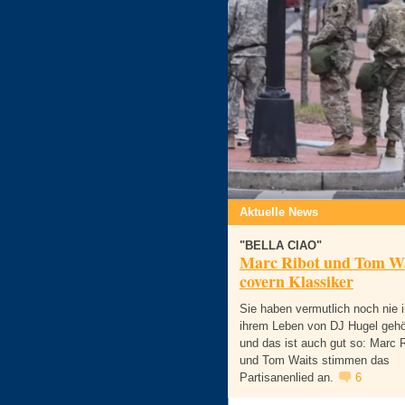
Aktuelle News
"BELLA CIAO"
Marc Ribot und Tom Wa
covern Klassiker
Sie haben vermutlich noch nie i
ihrem Leben von DJ Hugel gehö
und das ist auch gut so: Marc 
und Tom Waits stimmen das
Partisanenlied an.
6