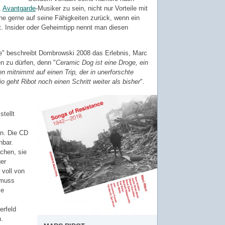
,
Avantgarde
-Musiker zu sein, nicht nur Vorteile mit
ene gerne auf seine Fähigkeiten zurück, wenn ein
st. Insider oder Geheimtipp nennt man diesen
te" beschreibt Dombrowski 2008 das Erlebnis, Marc
en zu dürfen, denn "
Ceramic Dog ist eine Droge, ein
 mitnimmt auf einen Trip, der in unerforschte
io geht Ribot noch einen Schritt weiter als bisher
".
stellt
en. Die CD
nbar.
chen, sie
er
 voll von
 muss
se
erfeld
.