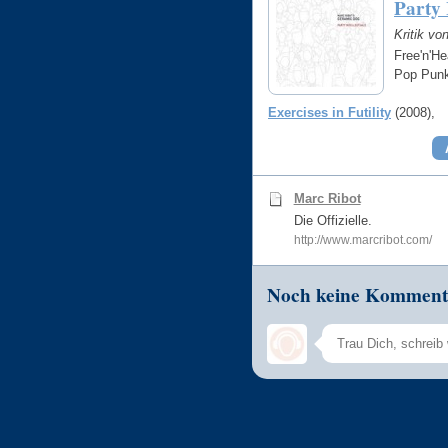
Party 
Kritik vo
Free'n'H
Pop Pun
Exercises in Futility
(2008)
Marc Ribot
Die Offizielle.
http://www.marcribot.com/
Noch keine Komment