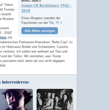
MARC RIBOT
Songs Of Resistance 1942 -
uf "Silent
2018
ald Trumps
6 empört
Eines Morgens standen die
te Musiker
Faschisten vor der Tür.
3
isiert.
Alle Alben anzeigen
2 - 2018"
aits
mit
italienischen Partisanen-Klassikers "Bella Ciao" zu
n im Holocaust Brüder und Schwestern, Cousins
 verloren. Ich selbst war weltweit auf Tour und
d und der Türkei. Wir verstehen, was Trump
was passieren wird, wenn wir uns nicht dagegen
klet.
interessieren: