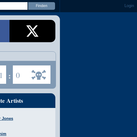
Login
1
:
0
te Artists
r Jones
nim