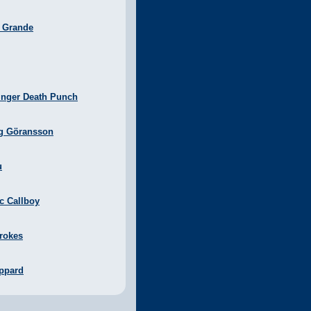
a Grande
inger Death Punch
g Göransson
u
ic Callboy
rokes
ppard