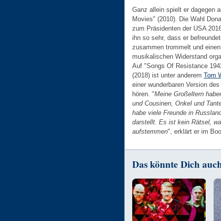
Ganz allein spielt er dagegen a
Movies" (2010). Die Wahl Don
zum Präsidenten der USA 201
ihn so sehr, dass er befreunde
zusammen trommelt und einen
musikalischen Widerstand organ
Auf "Songs Of Resistance 194
(2018) ist unter anderem
Tom W
einer wunderbaren Version des 
hören. "
Meine Großeltern habe
und Cousinen, Onkel und Tanten
habe viele Freunde in Russlan
darstellt. Es ist kein Rätsel, 
aufstemmen
", erklärt er im Boo
Das könnte Dich auch 