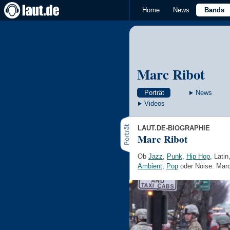
Home
News
Bands
Marc Ribot
Porträt
News
Videos
LAUT.DE-BIOGRAPHIE
Marc Ribot
Ob
Jazz
,
Punk
,
Hip Hop
, Latin
Ambient
,
Pop
oder Noise. Marc 