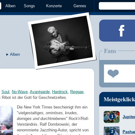
Alben
Songs
Konzerte
Genres
Fans
Alben
,
Soul
,
No-Wave
,
Avantgarde
,
Hardrock
,
Reggae
,
Meistgeklick
Ribot ist der Gott für Geschnetzeltes.
Die New York Times bescheinigt ihm ein
"
vielgestaltiges, ominöses, krudes,
Jupite
dorniges und durchtriebenes
" Rock'n'Roll-
Verständnis. Ralf Dombrowski, der
renommierte Jazzthing-Autor, spricht von
Pasha