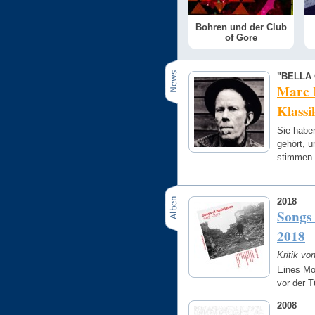
Bohren und der Club
of Gore
"BELLA 
Marc 
Klassi
Sie habe
gehört, u
stimmen 
2018
Songs 
2018
Kritik vo
Eines Mo
vor der T
2008