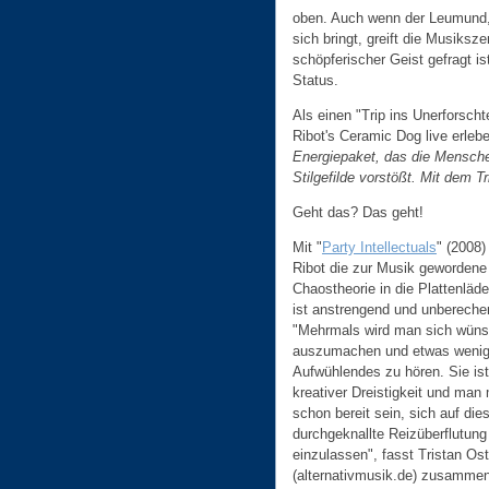
oben. Auch wenn der Leumund
sich bringt, greift die Musiksz
schöpferischer Geist gefragt i
Status.
Als einen "Trip ins Unerforsch
Ribot's Ceramic Dog live erleb
Energiepaket, das die Menschen
Stilgefilde vorstößt. Mit dem Tr
Geht das? Das geht!
Mit "
Party Intellectuals
" (2008) 
Ribot die zur Musik gewordene
Chaostheorie in die Plattenläd
ist anstrengend und unbereche
"Mehrmals wird man sich wüns
auszumachen und etwas wenig
Aufwühlendes zu hören. Sie ist
kreativer Dreistigkeit und man
schon bereit sein, sich auf die
durchgeknallte Reizüberflutung
einzulassen", fasst Tristan Ost
(alternativmusik.de) zusammen