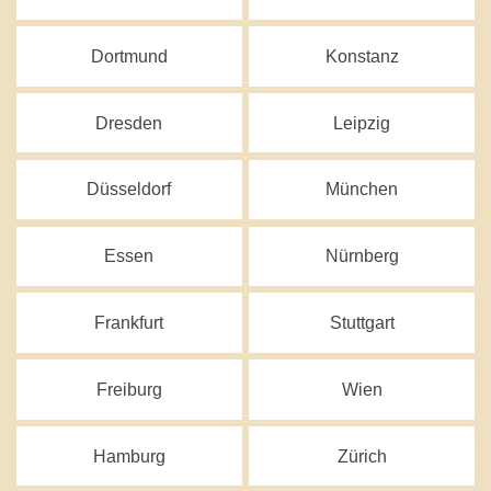
Dortmund
Konstanz
Dresden
Leipzig
Düsseldorf
München
Essen
Nürnberg
Frankfurt
Stuttgart
Freiburg
Wien
Hamburg
Zürich