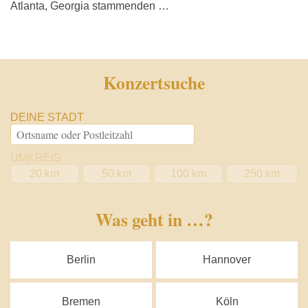
Atlanta, Georgia stammenden …
Konzertsuche
DEINE STADT
UMKREIS
20 km
50 km
100 km
250 km
Was geht in …?
Berlin
Hannover
Bremen
Köln