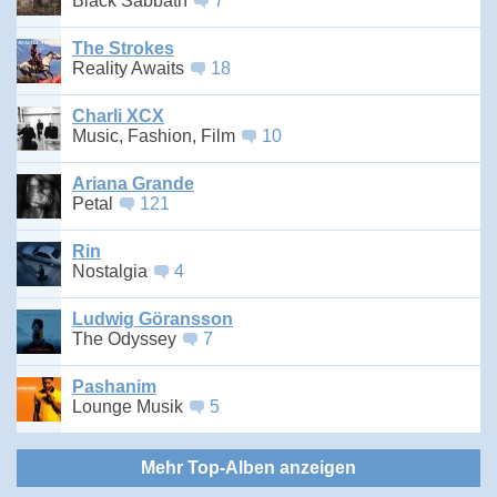
Black Sabbath
7
The Strokes
Reality Awaits
18
Charli XCX
Music, Fashion, Film
10
Ariana Grande
Petal
121
Rin
Nostalgia
4
Ludwig Göransson
The Odyssey
7
Pashanim
Lounge Musik
5
Mehr Top-Alben anzeigen