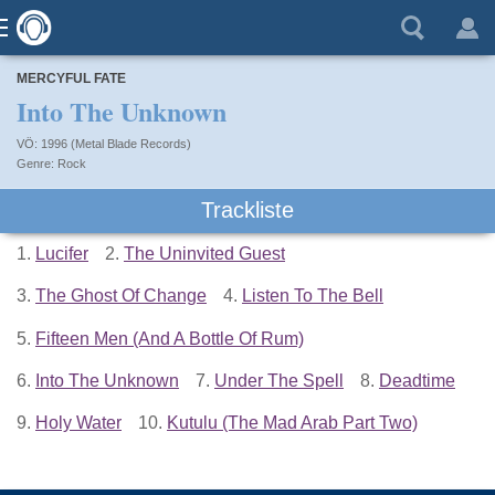
MERCYFUL FATE
Into The Unknown
VÖ: 1996 (Metal Blade Records)
Rock
Trackliste
1.
Lucifer
2.
The Uninvited Guest
3.
The Ghost Of Change
4.
Listen To The Bell
5.
Fifteen Men (And A Bottle Of Rum)
6.
Into The Unknown
7.
Under The Spell
8.
Deadtime
9.
Holy Water
10.
Kutulu (The Mad Arab Part Two)