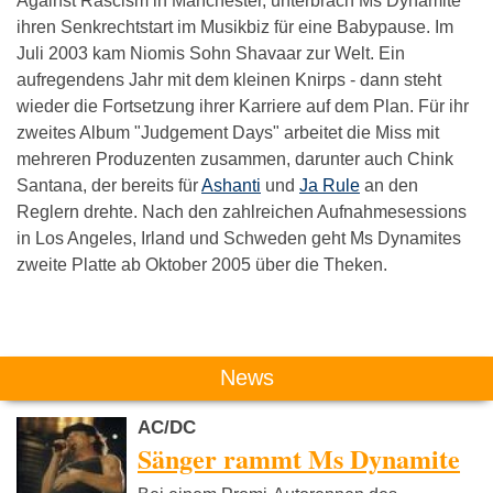
Against Rascism in Manchester, unterbrach Ms Dynamite
ihren Senkrechtstart im Musikbiz für eine Babypause. Im
Juli 2003 kam Niomis Sohn Shavaar zur Welt. Ein
aufregendens Jahr mit dem kleinen Knirps - dann steht
wieder die Fortsetzung ihrer Karriere auf dem Plan. Für ihr
zweites Album "Judgement Days" arbeitet die Miss mit
mehreren Produzenten zusammen, darunter auch Chink
Santana, der bereits für
Ashanti
und
Ja Rule
an den
Reglern drehte. Nach den zahlreichen Aufnahmesessions
in Los Angeles, Irland und Schweden geht Ms Dynamites
zweite Platte ab Oktober 2005 über die Theken.
Das könnte Dich auch interessieren:
News
AC/DC
Sänger rammt Ms Dynamite