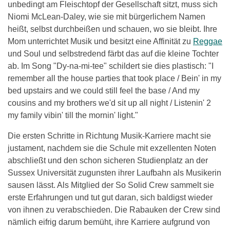
unbedingt am Fleischtopf der Gesellschaft sitzt, muss sich
Niomi McLean-Daley, wie sie mit bürgerlichem Namen
heißt, selbst durchbeißen und schauen, wo sie bleibt. Ihre
Mom unterrichtet Musik und besitzt eine Affinität zu
Reggae
und Soul und selbstredend färbt das auf die kleine Tochter
ab. Im Song "Dy-na-mi-tee" schildert sie dies plastisch: "I
remember all the house parties that took place / Bein' in my
bed upstairs and we could still feel the base / And my
cousins and my brothers we'd sit up all night / Listenin' 2
my family vibin' till the mornin' light."
Die ersten Schritte in Richtung Musik-Karriere macht sie
justament, nachdem sie die Schule mit exzellenten Noten
abschließt und den schon sicheren Studienplatz an der
Sussex Universität zugunsten ihrer Laufbahn als Musikerin
sausen lässt. Als Mitglied der So Solid Crew sammelt sie
erste Erfahrungen und tut gut daran, sich baldigst wieder
von ihnen zu verabschieden. Die Rabauken der Crew sind
nämlich eifrig darum bemüht, ihre Karriere aufgrund von