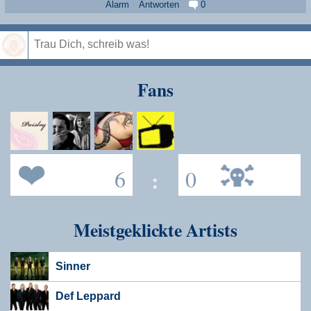
Alarm
Antworten
0
Speichern
Fans
6
:
0
Meistgeklickte Artists
Sinner
Def Leppard