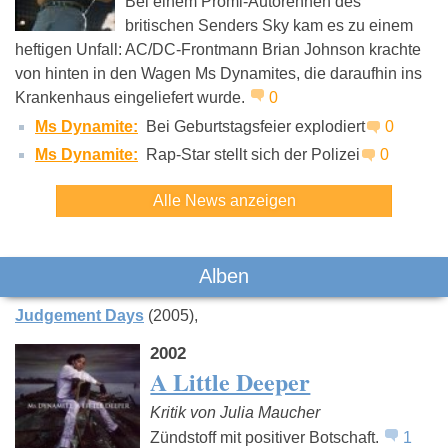
Bei einem Promi-Autorennen des
britischen Senders Sky kam es zu einem
heftigen Unfall: AC/DC-Frontmann Brian Johnson krachte
De-Phazz
Samy Deluxe
Beastie B
von hinten in den Wagen Ms Dynamites, die daraufhin ins
Krankenhaus eingeliefert wurde.
0
Ms Dynamite:
Bei Geburtstagsfeier explodiert
0
Ms Dynamite:
Rap-Star stellt sich der Polizei
0
Alle News anzeigen
Alben
Judgement Days
(2005)
2002
A Little Deeper
Kritik von Julia Maucher
Zündstoff mit positiver Botschaft.
1