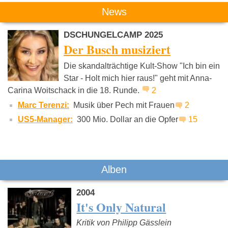
Das könnte Dich auch interessieren:
News
DSCHUNGELCAMP 2025
Der Busch musiziert
Die skandalträchtige Kult-Show "Ich bin ein
Star - Holt mich hier raus!" geht mit Anna-
Carina Woitschack in die 18. Runde.
2
Pink
B3
Sportfreu
Stiller
Marc Terenzi:
Musik über Pech mit Frauen
2
US5-Manager:
300 Mio. Dollar an die Opfer
15
Alben
2004
It's Only Natural
Kritik von Philipp Gässlein