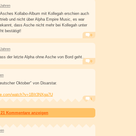
 Jahren
 Asches Kollabo-Album mit Kollegah erschien auch
rtrieb und nicht über Alpha Empire Music, es war
ekannt, dass Asche nicht mehr bei Kollegah unter
cht bestätigt!
0
Alarm
Antworten
 Jahren
dass der letzte Alpha ohne Asche von Bord geht...
0
Alarm
Antworten
ren
utscher Oktober" von Disarstar.
ube.com/watch?v=1BIt3NXga7U
1
Alarm
Antworten
e 21 Kommentare anzeigen
ren