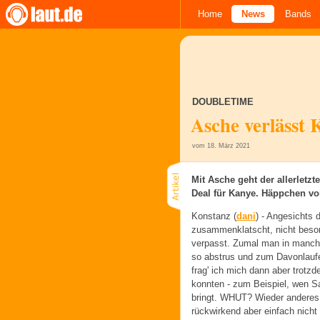
Home
News
Bands
DOUBLETIME
Asche verlässt 
vom 18. März 2021
Mit Asche geht der allerletz
Deal für Kanye. Häppchen von
Konstanz (
dani
) -
Angesichts d
zusammenklatscht, nicht beson
verpasst. Zumal man in manch
so abstrus und zum Davonlauf
frag' ich mich dann aber trotzd
konnten - zum Beispiel, wen S
bringt. WHUT? Wieder anderes 
rückwirkend aber einfach nich