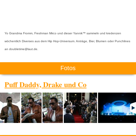
Yo Grandma Fromm, Freshman Mirco und dieser Yannik™ sammeln und kredenzen
wöchentlich Diverses aus dem Hip Hop-Universum. Anträge, Bier, Blumen oder Punchlines
an doubletime@laut.de.
Fotos
Puff Daddy, Drake und Co