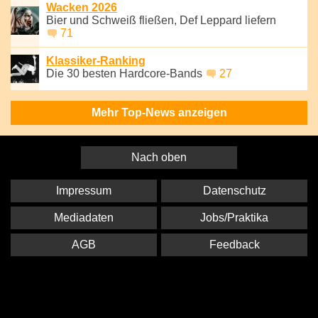
Wacken 2026
Bier und Schweiß fließen, Def Leppard liefern
71
Klassiker-Ranking
Die 30 besten Hardcore-Bands
27
Mehr Top-News anzeigen
Nach oben
Impressum
Datenschutz
Mediadaten
Jobs/Praktika
AGB
Feedback