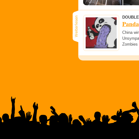
DOUBLE
Panda
China wir
Unsympat
Zombies