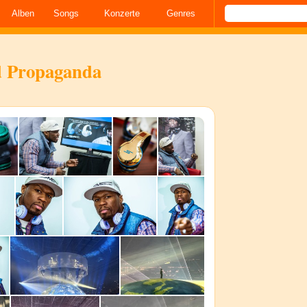
Alben
Songs
Konzerte
Genres
d Propaganda