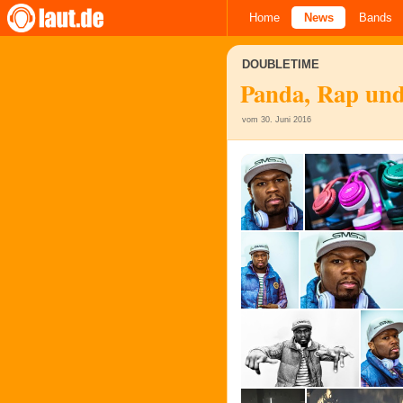
Home
News
Bands
DOUBLETIME
Panda, Rap un
vom 30. Juni 2016