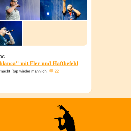
OC
lanca" mit Fler und Haftbefehl
 macht Rap wieder männlich.
22