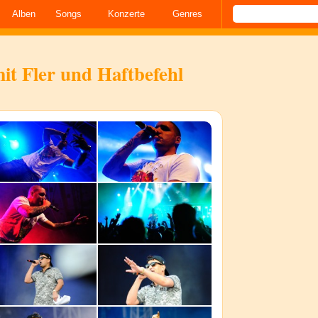
Alben
Songs
Konzerte
Genres
it Fler und Haftbefehl