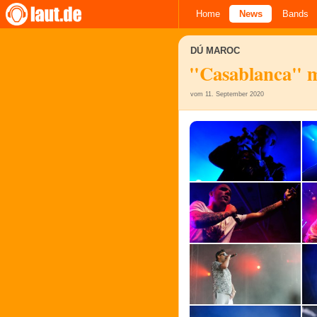
Home
News
Bands
DÚ MAROC
"Casablanca" m
vom 11. September 2020