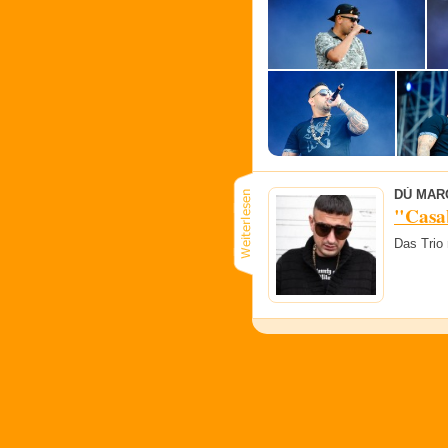
DÚ MAR
"Casab
Das Trio