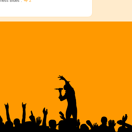
sness Blues".
2