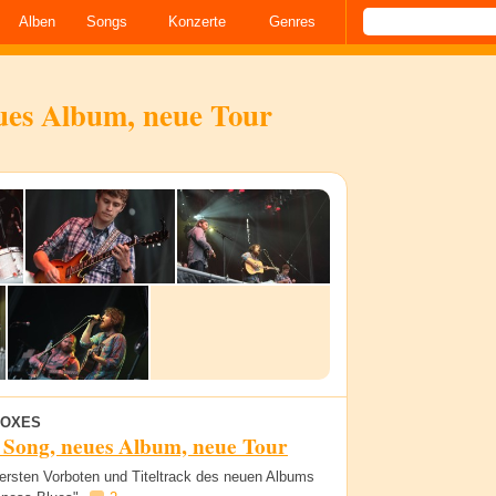
Alben
Songs
Konzerte
Genres
ues Album, neue Tour
FOXES
 Song, neues Album, neue Tour
 ersten Vorboten und Titeltrack des neuen Albums