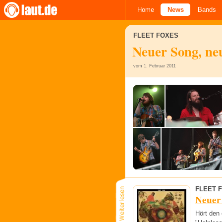
Home
News
Bands
FLEET FOXES
Neuer Song, ne
vom 1. Februar 2011
FLEET 
Neuer
Hört den