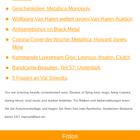
Geschenkidee: Metallica-Monopoly
Wolfgang Van Halen wettert gegen Van Halen-Auktion
Antisemitismus im Black Metal
Corona-Cover der Woche: Metallica, Howard Jones,
Mine
Kommende Livestream-Gigs: Leprous, Ihsahn, Clutch
Bandcamp-Beauties, Teil 57: Underdark
5 Fragen an Val Sinestra
You are entering heavily contaminated area. Beware of flying beer mugs, living corpses,
raining blood, loud music and leather fetishists. Für Risiken und Nebenwirkungen lesen
Sie die Kolumnenbeilage und fragen Sie Ihren Arzt oder Apotheker. Seelischen Beistand
bietet 24/7 manuel@laut.de.
Fotos