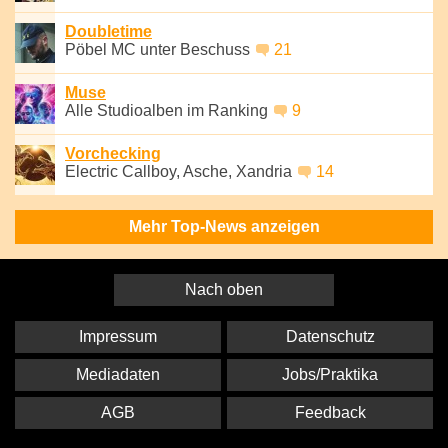
Doubletime
Pöbel MC unter Beschuss
21
Muse
Alle Studioalben im Ranking
9
Vorchecking
Electric Callboy, Asche, Xandria
14
Mehr Top-News anzeigen
Nach oben
Impressum
Datenschutz
Mediadaten
Jobs/Praktika
AGB
Feedback