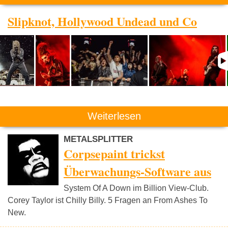
Slipknot, Hollywood Undead und Co
Weiterlesen
METALSPLITTER
Corpsepaint trickst
Überwachungs-Software aus
System Of A Down im Billion View-Club.
Corey Taylor ist Chilly Billy. 5 Fragen an From Ashes To
New.