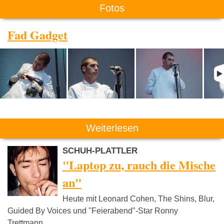
Fotos
Fad Gadget
Weiterlesen
SCHUH-PLATTLER
"Laptop zu, rauch die Mische
an"
Heute mit Leonard Cohen, The Shins, Blur,
Guided By Voices und "Feierabend"-Star Ronny
Trettmann.