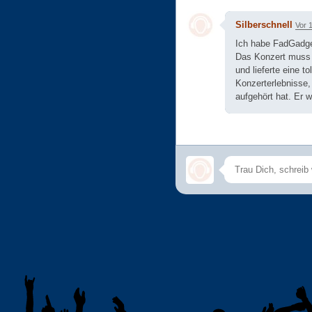
Silberschnell
Vor 
Ich habe FadGadget
Das Konzert muss 
und lieferte eine 
Konzerterlebnisse,
aufgehört hat. Er 