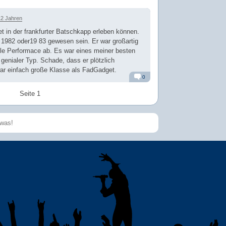
12 Jahren
 in der frankfurter Batschkapp erleben können.
1982 oder19 83 gewesen sein. Er war großartig
tolle Performace ab. Es war eines meiner besten
 genialer Typ. Schade, dass er plötzlich
war einfach große Klasse als FadGadget.
0
Alarm
Antworten
Seite 1
Speichern