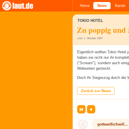
Home
News
Bands
TOKIO HOTEL
Zu poppig und 
vom 1. Oktober 2007
Eigentlich wollten Tokio Hotel
haben sie nicht nur ihr kompl
("Scream"), sondern auch eini
Webseiten gesteckt.
Doch ihr Siegeszug durch die W
Zurück zur News
Erste Seite
Zurück
gottweißichwill...