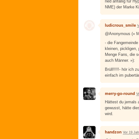
ned anfällig für 
NME) der Marke K
ludicrous_smile
V
@Anonymous (« M
- die Fangemeinde 
kleinen, pickligen
Menge Fans, die sc
auch Männer. »):
Brüll!!!!!- hör ich
einfach im pubertä
merry-go-round
V
Hättest du jemals
gewusst, hätte die
wird.
handzon
Vor 19 Ja