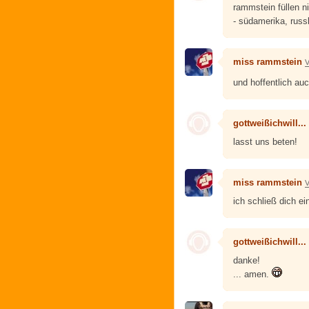
rammstein füllen n
- südamerika, rus
miss rammstein
V
und hoffentlich au
gottweißichwill...
lasst uns beten!
miss rammstein
V
ich schließ dich ei
gottweißichwill...
danke!
... amen.