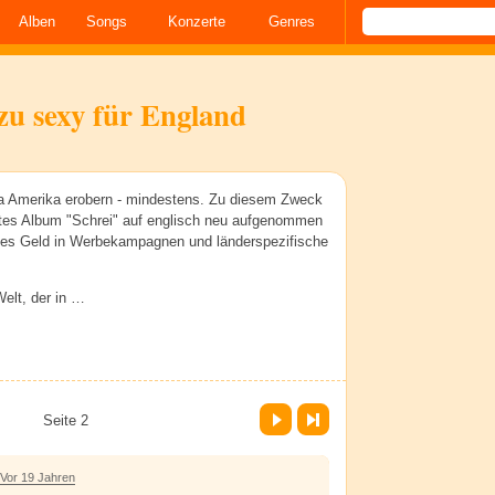
Alben
Songs
Konzerte
Genres
zu sexy für England
 ja Amerika erobern - mindestens. Zu diesem Zweck
ettes Album "Schrei" auf englisch neu aufgenommen
ges Geld in Werbekampagnen und länderspezifische
elt, der in …
Vor
Letzte Seite
Seite 2
Vor 19 Jahren