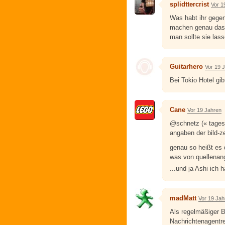
splidttercrist
Vor 1
Was habt ihr gegen
machen genau das,
man sollte sie lass
Guitarhero
Vor 19 
Bei Tokio Hotel gi
Cane
Vor 19 Jahren
@schnetz (« tagess
angaben der bild-ze
genau so heißt es 
was von quellenan
...und ja Ashi ich h
madMatt
Vor 19 Jah
Als regelmäßiger B
Nachrichtenagentr