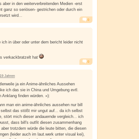
s aber in den weiterverbreitenden Medien -erst
ht ganz so seriösen- gestrichen oder durch ein
etzt wird...
0
Alarm
Antworten
 ich in über oder unter dem bericht leider nicht
s verkackbratzelt hat
0
Alarm
Antworten
 19 Jahren
tlerweile ja ein Anime-ähnliches Aussehen
nke ich das sie in China und Umgebung evtl.
n Anklang finden würden. »):
nn man ein anime-ähnliches aussehen nur bill
r selbst das stößt mir ungut auf... da ich selbst
re, stört mich dieser andauernde vergleich... ich
usst, dass bill's outfit diesen zusammenhang
. aber trotzdem würde die leute bitten, die diesen
ngen (leider auch im laut.werk unter visual kei),