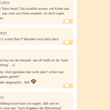
9 Jahren
 Tokio Hotel? Sie scheffel extrem viel Kohle und
 was man von ihnen erwartet. Ist doch super,
en.
0
Alarm
Antworten
Jahren
bt´s schon Bier?? Wundert mich jetzt doch.
0
Alarm
Antworten
chau nur als beispiel. wie oft heißt es da "nach
itung".. »):
da. Und irgendwie hier nicht oder? schon mal
gaben gehört?
abe abgespritzt...fett!
0
Alarm
Antworten
ren
ildblog-Leser kann ich sagen, daß von en
en zwar das "nach Angaben der Bildzeitung"