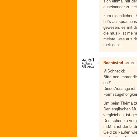
sich einmal mit de
auseinander zu se
zum eigentlichen 
bill's aussprache i
gewesen, es mit de
die musik ist mein
meiste, was aus de
rock geht...
Nachtwind
Vor 19 
@Schnecki:
Bitte ned immer di
gut!"
Diese Aussage ist
Formszugehörigkei
Um beim Théma zu 
Den englischen Mu
vergleichen, ist 
Deutschen zu verg
m.M.n. ist der bri
Geld zu kaufen wie