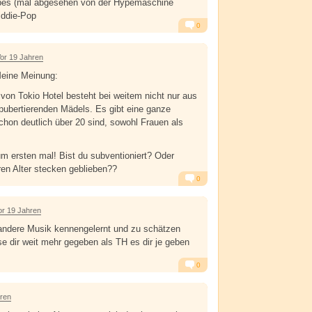
Hypes (mal abgesehen von der Hypemaschine
iddie-Pop
0
Alarm
Antworten
or 19 Jahren
eine Meinung:
von Tokio Hotel besteht bei weitem nicht nur aus
, pubertierenden Mädels. Es gibt eine ganze
hon deutlich über 20 sind, sowohl Frauen als
 zum ersten mal! Bist du subventioniert? Oder
ren Alter stecken geblieben??
0
Alarm
Antworten
or 19 Jahren
 andere Musik kennengelernt und zu schätzen
se dir weit mehr gegeben als TH es dir je geben
0
Alarm
Antworten
hren