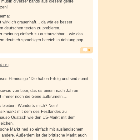
r musik diverser bands aus diesem genre
tzen!
thema:
st wirklich grauenhaft... da wär es besser
n deutschen texten zu probieren...
er meinung einfach zu austauschbar... wie das
m deutsch-sprachigen bereich in richtung pop-
0
Alarm
Antworten
Jahren
eses Hirnrissige "Die haben Erfolg und sind somit
 sowas von Leer, das es einem nach Jahren
t immer noch die Gene aufkrümeln....
bleiben: Wunderts mich? Nein!
sikmarkt mit dem des Festlandes zu
genauso Quatsch wie den US-Markt mit dem
leichen.
ttische Markt ned so einfach mit ausländischem
 andere. Außerdem ist der brittische Markt auch