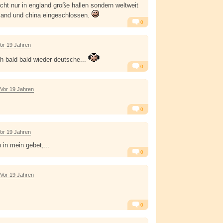
icht nur in england große hallen sondern weltweit
sland und china eingeschlossen.
0
Alarm
Antworten
or 19 Jahren
ch bald bald wieder deutsche...
0
Alarm
Antworten
Vor 19 Jahren
0
Alarm
Antworten
or 19 Jahren
n in mein gebet,...
0
Alarm
Antworten
Vor 19 Jahren
0
Alarm
Antworten