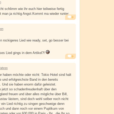
n
ht schlimm wie ihr euch hier teilweise fertig
man ja richtig Angst.Kommt ma wieder runter.
0
Alarm
Antworten
ren
n rockigeres Lied wie ready, set, go besser bei
ses Lied gings in dem Artikel?!
0
Alarm
Antworten
Jahren
 haben möchte oder nicht: Tokio Hotel sind halt
te und erfolgreichste Band in den bereits
 Und sie haben enorm dafür geleistet.
ch jetzt so schadenfreudenhaft über den
gland freuen und über alles mögliche über Bill,
tav lästern, sind doch wohl selber noch nicht
r ein Lied richtig zu singen geschweige denn
isch und dann noch vor einem Puplikum von
eten oder vor 600.000 in Paris - Ihr , die Ihr so