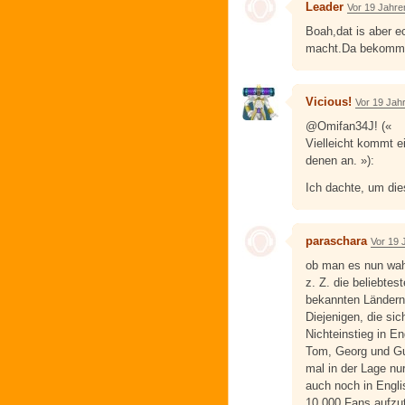
Leader
Vor 19 Jahre
Boah,dat is aber ec
macht.Da bekommt 
Vicious!
Vor 19 Jah
@Omifan34J! («
Vielleicht kommt ei
denen an. »):
Ich dachte, um die
paraschara
Vor 19 
ob man es nun wahr
z. Z. die beliebtes
bekannten Ländern.
Diejenigen, die si
Nichteinstieg in En
Tom, Georg und Gus
mal in der Lage nu
auch noch in Engl
10.000 Fans aufzutr