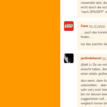
verwendet wird, da
recht durch die nic
"nach DPA/DPP" ers
Cane
Vor 19 Jahren
....auch das konnte
finden....
nur das joachim da
jardindelanuit
Vor
@def (« Da sie mit
erreicht haben, de
einen relativ große
also wenn, dann ka
unterstellen... abe
sehr viel j-rock hö
bin mir dessen bew
suggestieren soll..
vergleich immer bri