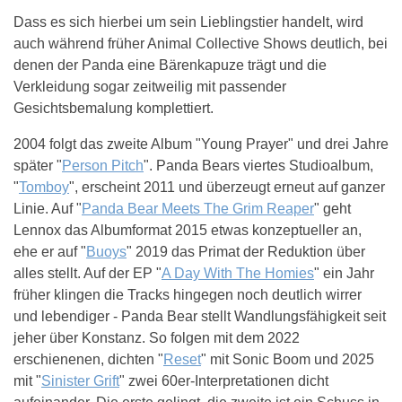
Dass es sich hierbei um sein Lieblingstier handelt, wird
auch während früher Animal Collective Shows deutlich, bei
denen der Panda eine Bärenkapuze trägt und die
Verkleidung sogar zeitweilig mit passender
Gesichtsbemalung komplettiert.
2004 folgt das zweite Album "Young Prayer" und drei Jahre
später "
Person Pitch
". Panda Bears viertes Studioalbum,
"
Tomboy
", erscheint 2011 und überzeugt erneut auf ganzer
Linie. Auf "
Panda Bear Meets The Grim Reaper
" geht
Lennox das Albumformat 2015 etwas konzeptueller an,
ehe er auf "
Buoys
" 2019 das Primat der Reduktion über
alles stellt. Auf der EP "
A Day With The Homies
" ein Jahr
früher klingen die Tracks hingegen noch deutlich wirrer
und lebendiger - Panda Bear stellt Wandlungsfähigkeit seit
jeher über Konstanz. So folgen mit dem 2022
erschienenen, dichten "
Reset
" mit Sonic Boom und 2025
mit "
Sinister Grift
" zwei 60er-Interpretationen dicht