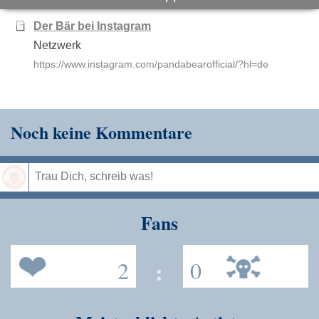
Der Bär bei Instagram
Netzwerk
https://www.instagram.com/pandabearofficial/?hl=de
Noch keine Kommentare
Speichern
Fans
2
:
0