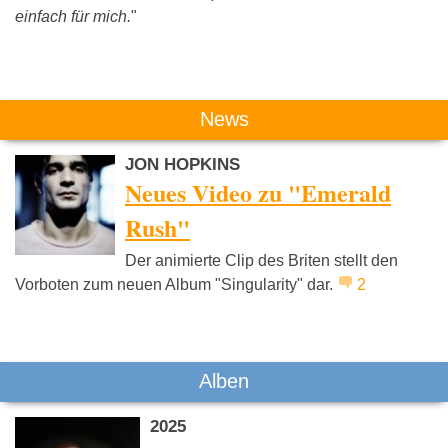
einfach für mich.
"
Das könnte Dich auch interessieren:
News
JON HOPKINS
Neues Video zu "Emerald
Rush"
Der animierte Clip des Briten stellt den
Can
David Bowie
Roxy Mus
Vorboten zum neuen Album "Singularity" dar.
2
Alben
2025