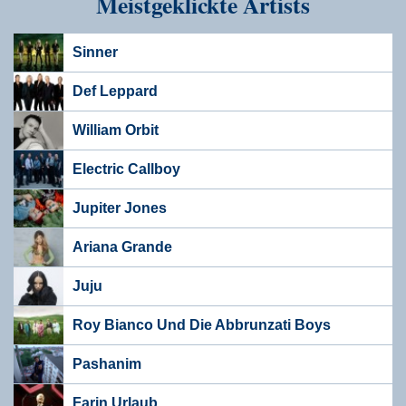
Meistgeklickte Artists
Sinner
Def Leppard
William Orbit
Electric Callboy
Jupiter Jones
Ariana Grande
Juju
Roy Bianco Und Die Abbrunzati Boys
Pashanim
Farin Urlaub