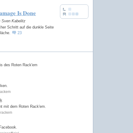
amage Is Done
n Sven Kabelitz
scher Schritt auf die dunkle Seite
fläche.
23
is des Roten Rack'em
ken.
-rackem
k
ht mit dem Roten Rack'em.
drackem
 Facebook.