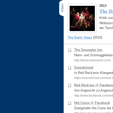
2013
The D
Kritik vo
Nihilisti
der Tanz
The Early Years
(2010)
The Smuggler Inn
Heim- und Schmugglerbas
http://www.redrackem.com/
Soundcloud
In Red Rack'ems Klangwol
https://soundcloud.com/red
Red Reck'am @ Faceboo
Von Angesicht zu Angesic
http://www.facebook.com/re
Hot Coins @ Facebook
Zweigstelle Hot Coins bei