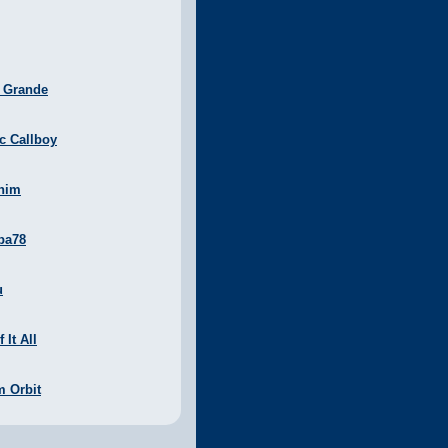
a Grande
ic Callboy
nim
ba78
u
 It All
m Orbit