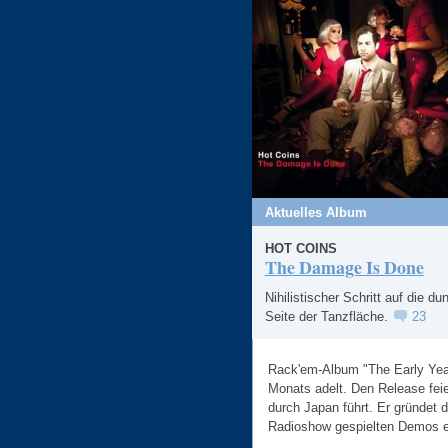
Aktuelles Album
HOT COINS
The Damage Is Done
Nihilistischer Schritt auf die du
Seite der Tanzfläche.
23
Rack'em-Album "The Early Year
Monats adelt. Den Release feie
durch Japan führt. Er gründet 
Radioshow gespielten Demos e