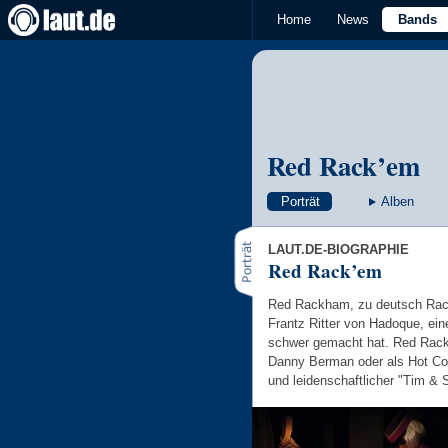
Home
News
Bands
Red Rack’em
Porträt
Alben
LAUT.DE-BIOGRAPHIE
Red Rack’em
Red Rackham, zu deutsch Rackh
Frantz Ritter von Hadoque, ei
schwer gemacht hat. Red Rac
Danny Berman oder als Hot Coin
und leidenschaftlicher "Tim & 