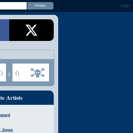
Login
0
:
0
te Artists
ppard
r Jones