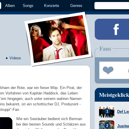
Alben
Songs
Konzerte
Genres
Fans
Videos
am der Rote, war ein fieser Möp. Ein Pirat, der
Meistgeklick
nem Vorfahren von Kapitän Haddock, das Leben
k'em hingegen, auch unter seinem wahren Namen
s bekannt, ist ein schottischer DJ, Produzent -
Struppi"-Fan.
Def Le
Wie ein Seeräuber bedient sich Berman
bei den besten Sounds und Schätzen aus
Jupite