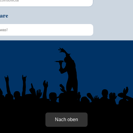
oinsofficial
are
Speichern
Nach oben