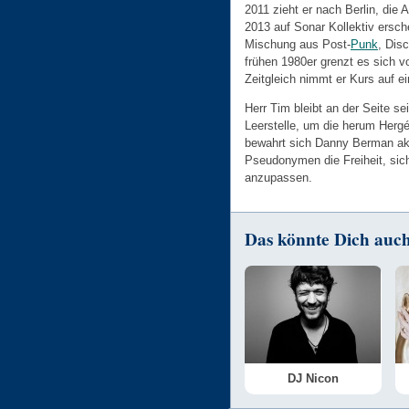
2011 zieht er nach Berlin, die A
2013 auf Sonar Kollektiv ersche
Mischung aus Post-
Punk
, Dis
frühen 1980er grenzt es sich v
Zeitgleich nimmt er Kurs auf 
Herr Tim bleibt an der Seite s
Leerstelle, um die herum Hergé
bewahrt sich Danny Berman a
Pseudonymen die Freiheit, s
anzupassen.
Das könnte Dich auch 
DJ Nicon