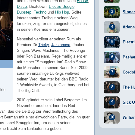
den sieben Weltmeeren des Deep
House
,
Disco
, Beatdown,
Electro-Boogie
,
Sinner
Dubstep
,
Techno
und
Hip Hop
. Sollte
interessantes Treibgut seinen Weg
kreuzen, zeigt er sich begeistert, dieses
Arian
in seinen Kosmos einzubauen.
Nebenbei verdient er seinen Rum als
Electr
Remixer für
Tricky
,
Jazzanova
, Joubert
Singers Wave Machines, The Revenge
oder Ron Basejam. Regelmäßig zieht er
Pasha
mit seiner "Smugglers Inn"-Radio Show
die Menschen in seinen Bann. Seit 2009
Cordo
säumen unzählige DJ-Gigs weltweit
seinen Weg, darunter bei den BBC Radio
1 Worldwide Awards, in Glastbory und bei
The H
nkle
The Big Chill.
2010 gründet er sein Label Bergerac. Im
Sick Of
November erscheint hier das Red
s", das die De:Bug zur Veröffentlichung des
rt Berman mit einer einwöchigen Party, die ihn quer
Willia
das Label Smuggler Inn, um den in seiner
ine Bucht zum Einlaufen zu geben.