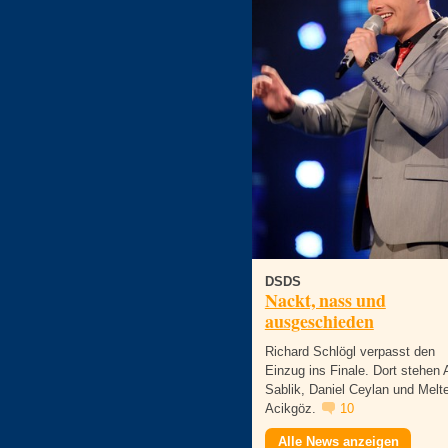
DSDS
Nackt, nass und
ausgeschieden
Richard Schlögl verpasst den
Einzug ins Finale. Dort stehen 
Sablik, Daniel Ceylan und Mel
Acikgöz.
10
Alle News anzeigen