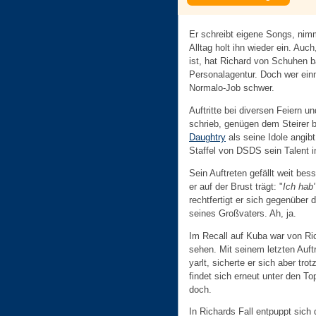
Er schreibt eigene Songs, nim
Alltag holt ihn wieder ein. Auc
ist, hat Richard von Schuhen ba
Personalagentur. Doch wer einm
Normalo-Job schwer.
Auftritte bei diversen Feiern u
schrieb, genügen dem Steirer b
Daughtry
als seine Idole angibt
Staffel von DSDS sein Talent i
Sein Auftreten gefällt weit bes
er auf der Brust trägt: "
Ich hab
rechtfertigt er sich gegenüber 
seines Großvaters. Ah, ja.
Im Recall auf Kuba war von Ri
sehen. Mit seinem letzten Auftr
yarlt, sicherte er sich aber tr
findet sich erneut unter den T
doch.
In Richards Fall entpuppt sich 