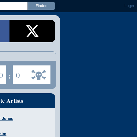
Login
0
:
0
te Artists
r Jones
nim