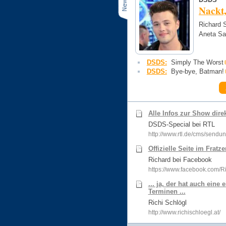
Nackt,
Richard S
Aneta Sa
DSDS:
Simply The Worst
DSDS:
Bye-bye, Batman!
Alle Infos zur Show dire
DSDS-Special bei RTL
http://www.rtl.de/cms/sendu
Offizielle Seite im Fratz
Richard bei Facebook
https://www.facebook.com/R
... ja, der hat auch eine
Terminen ...
Richi Schlögl
http://www.richischloegl.at/