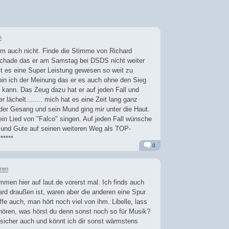
n
um auch nicht. Finde die Stimme von Richard
Schade das er am Samstag bei DSDS nicht weiter
st es eine Super Leistung gewesen so weit zu
in ich der Meinung das er es auch ohne den Sieg
kann. Das Zeug dazu hat er auf jeden Fall und
 lächelt........ mich hat es eine Zeit lang ganz
der Gesang und sein Mund ging mir unter die Haut.
ein Lied von "Falco" singen. Auf jeden Fall wünsche
e und Gute auf seinen weiteren Weg als TOP-
*****
0
Alarm
Antworten
hren
kommen hier auf laut.de vorerst mal. Ich finds auch
rd draußen ist, waren aber die anderen eine Spur
ffe auch, man hört noch viel von ihm. Libelle, lass
 hören, was hörst du denn sonst noch so für Musik?
icher auch und könnt ich dir sonst wärmstens