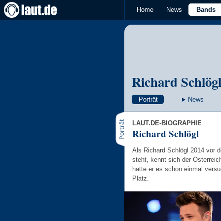
Home
News
Bands
Richard Schlög
Porträt
News
LAUT.DE-BIOGRAPHIE
Richard Schlögl
Als Richard Schlögl 2014 vor 
steht, kennt sich der Österrei
hatte er es schon einmal versu
Platz.