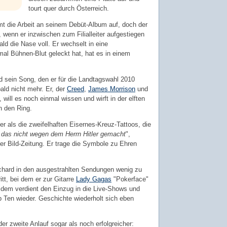
tourt quer durch Österreich.
mt die Arbeit an seinem Debüt-Album auf, doch der
h, wenn er inzwischen zum Filialleiter aufgestiegen
ld die Nase voll. Er wechselt in eine
al Bühnen-Blut geleckt hat, hat es in einem
nd sein Song, den er für die Landtagswahl 2010
ald nicht mehr. Er, der
Creed
,
James Morrison
und
, will es noch einmal wissen und wirft in der elften
n den Ring.
ser als die zweifelhaften Eisernes-Kreuz-Tattoos, die
' das nicht wegen dem Herrn Hitler gemacht
",
der Bild-Zeitung. Er trage die Symbole zu Ehren
chard in den ausgestrahlten Sendungen wenig zu
itt, bei dem er zur Gitarre
Lady Gagas
"Pokerface"
otzdem verdient den Einzug in die Live-Shows und
op Ten wieder. Geschichte wiederholt sich eben
der zweite Anlauf sogar als noch erfolgreicher: