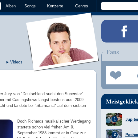
Alben
Songs
Konzerte
Genres
l
Fans
Videos
der Jury von "Deutschland sucht den Superstar"
Meistgeklick
cher mit Castingshows längst bestens aus. 2009
cht und landete bei "Starmania" auf dem siebten
Jupite
Doch Richards musikalischer Werdegang
startete schon viel früher. Am 9.
September 1988 kommt er in Graz zur
Pasha