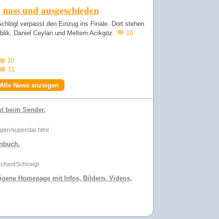
 nass und ausgeschieden
chlögl verpasst den Einzug ins Finale. Dort stehen
blik, Daniel Ceylan und Meltem Acikgöz.
10
10
11
Alle News anzeigen
kt beim Sender.
ngen/superstar.html
enbuch.
ichardSchloegl
 eigene Homepage mit Infos, Bildern, Videos,