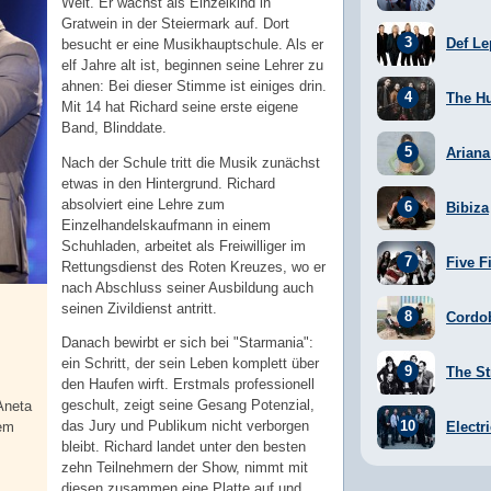
Welt. Er wächst als Einzelkind in
Gratwein in der Steiermark auf. Dort
Def Le
besucht er eine Musikhauptschule. Als er
elf Jahre alt ist, beginnen seine Lehrer zu
ahnen: Bei dieser Stimme ist einiges drin.
The H
Mit 14 hat Richard seine erste eigene
Band, Blinddate.
Arian
Nach der Schule tritt die Musik zunächst
etwas in den Hintergrund. Richard
absolviert eine Lehre zum
Bibiza
Einzelhandelskaufmann in einem
Schuhladen, arbeitet als Freiwilliger im
Five F
Rettungsdienst des Roten Kreuzes, wo er
nach Abschluss seiner Ausbildung auch
seinen Zivildienst antritt.
Cordo
Danach bewirbt er sich bei "Starmania":
ein Schritt, der sein Leben komplett über
The St
den Haufen wirft. Erstmals professionell
geschult, zeigt seine Gesang Potenzial,
Aneta
das Jury und Publikum nicht verborgen
Electr
tem
bleibt. Richard landet unter den besten
zehn Teilnehmern der Show, nimmt mit
diesen zusammen eine Platte auf und