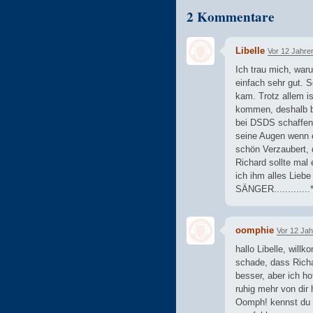
2 Kommentare
Libelle
Vor 12 Jahre
Ich trau mich, war
einfach sehr gut. 
kam. Trotz allem i
kommen, deshalb b
bei DSDS schaffen 
seine Augen wenn er
schön Verzaubert, 
Richard sollte mal 
ich ihm alles Lieb
SÄNGER.............*
oomphie
Vor 12 Ja
hallo Libelle, will
schade, dass Richa
besser, aber ich ho
ruhig mehr von dir
Oomph! kennst du s