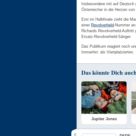
Insbesondere mit auf Deutsch 
Österreicher in die Herzen von
Erst im Halbfinale zieht die Ma
einer
Revolverheld
-Nummer an
Richards Revolverheld-Auftritt 
Ersatz-Revolverheld-Sänger.
Das Publikum reagiert noch un
Immerhin: als Viertplatzierten.
Das könnte Dich auch 
Jupiter Jones
DSDS