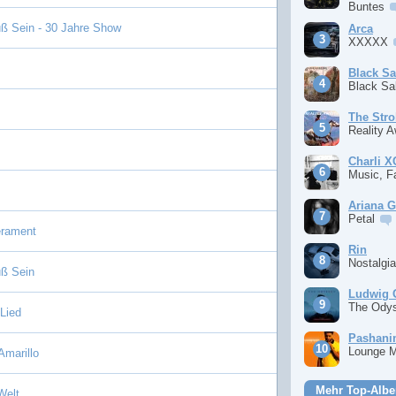
Buntes
ß Sein - 30 Jahre Show
Arca
XXXXX
Black S
Black S
The Stro
Reality 
Charli 
Music, F
Ariana 
Petal
erament
Rin
Nostalgi
ß Sein
Ludwig 
The Ody
 Lied
Pashan
Lounge 
marillo
Mehr Top-Albe
Welt