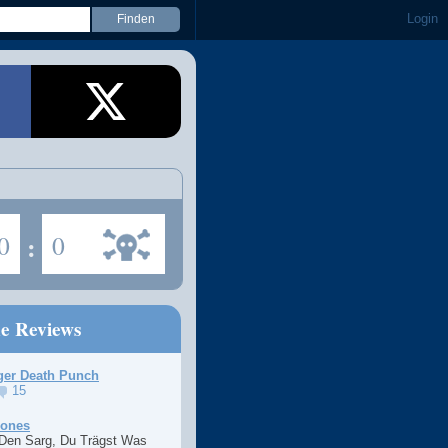
Login
0
:
0
ne Reviews
ger Death Punch
15
Jones
 Den Sarg, Du Trägst Was