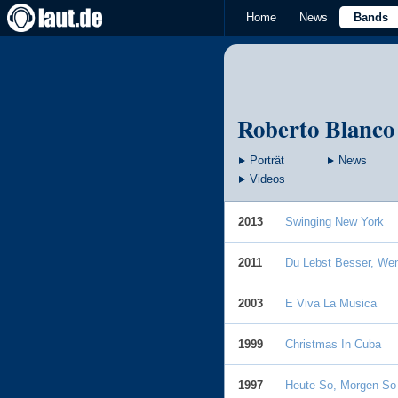
Home
News
Bands
Roberto Blanco
Porträt
News
Videos
2013
Swinging New York
2011
Du Lebst Besser, We
2003
E Viva La Musica
1999
Christmas In Cuba
1997
Heute So, Morgen So