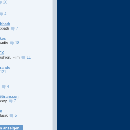
20
4
abbath
abbath
7
kes
Awaits
18
XCX
ashion, Film
11
Grande
121
a
4
Göransson
ssey
7
im
Musik
5
n anzeigen