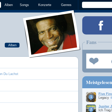
Alben
Songs
Konzerte
Genres
Fans
Alben
nn Du Lachst
Meistgelese
Five Fin
Legacy
Jupiter 
Ich Trag