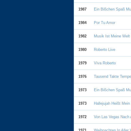
1987
Ein Bißchen Spaß Mu
1984
Por Tu Amor
1982
Musik Ist Meine Welt
1980
Roberto Live
1979
Viva Roberto
1976
Tausend Takte Temp
1973
Ein Bißchen Spaß Mu
1973
Hallejujah Heißt Mein
1972
Von Las Vegas Nach A
1971
Weihnachten In Aller 