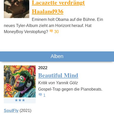
Lacazette verdrängt
Haaland936
Eminem holt Obama auf die Bühne. Ein
Pashanim
Bibiza
Dardan
neues Tyler-Album zieht am Horizont herauf. Hat
MoneyBoy Verstopfung?
30
Alben
2022
Beautiful Mind
Kritik von Yannik Gölz
Gospel-Trap gegen die Pianobeats.
1
SoulFly
(2021)