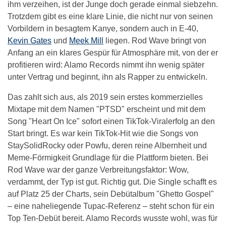
ihm verzeihen, ist der Junge doch gerade einmal siebzehn.
Trotzdem gibt es eine klare Linie, die nicht nur von seinen
Vorbildern in besagtem Kanye, sondern auch in E-40,
Kevin Gates
und
Meek Mill
liegen. Rod Wave bringt von
Anfang an ein klares Gespür für Atmosphäre mit, von der er
profitieren wird: Alamo Records nimmt ihn wenig später
unter Vertrag und beginnt, ihn als Rapper zu entwickeln.
Das zahlt sich aus, als 2019 sein erstes kommerzielles
Mixtape mit dem Namen "PTSD" erscheint und mit dem
Song "Heart On Ice" sofort einen TikTok-Viralerfolg an den
Start bringt. Es war kein TikTok-Hit wie die Songs von
StaySolidRocky oder Powfu, deren reine Albernheit und
Meme-Förmigkeit Grundlage für die Plattform bieten. Bei
Rod Wave war der ganze Verbreitungsfaktor: Wow,
verdammt, der Typ ist gut. Richtig gut. Die Single schafft es
auf Platz 25 der Charts, sein Debütalbum "Ghetto Gospel"
– eine naheliegende Tupac-Referenz – steht schon für ein
Top Ten-Debüt bereit. Alamo Records wusste wohl, was für