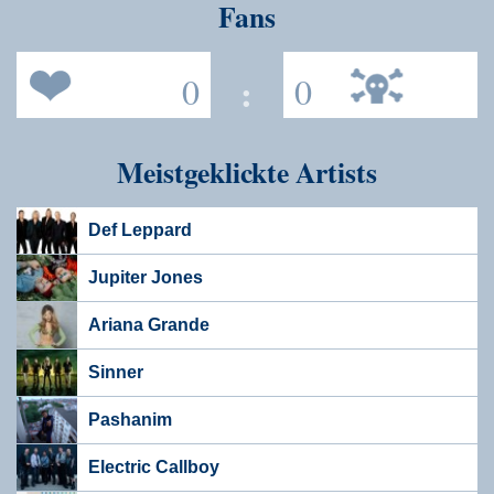
Fans
0
:
0
Meistgeklickte Artists
Def Leppard
Jupiter Jones
Ariana Grande
Sinner
Pashanim
Electric Callboy