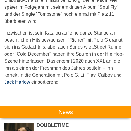
Billboard-Charts, ein massiver Erfolg, den er kaum viel
später im Folgejahr mit seinem dritten Album "Soul Fly"
und der Single "Tombstone" noch einmal mit Platz 11
überbieten wird.
Inzwischen ist sein Katalog auf eine ganze Stange an
beachtlichen Hits gewachsen. "Richer" mit Polo G drängt
sich ins Gedächtnis, aber auch Songs wie „Street Runner“
oder "Cold December" haben ihre Spuren in der Hip Hop-
Szene hinterlassen. Das erkennt 2020 auch XXL an, die
ihn als einen der Freshman des Jahres betiteln – ihn
korrekt in die Generation mit Polo G, Lil Tjay, Calboy und
Jack Harlow
einsortierend.
Das könnte Dich auch interessieren:
News
DOUBLETIME