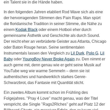
ein Talent sie in die Hände haben.
In den folgenden Jahren etabliert Rod Wave sich als eine
der hervorragenden Stimmen des Pain Raps. Man spürt
die floridanische Tradition in seiner Stimme, die Nähe zu
einem
Kodak Black
oder einem Hotboii eher durch
gemeinsame Ästhetik und Geschichte als durch Sound.
Der reicht eher an verbrüderte Geister aus Atlanta, Chicago
oder Baton Rouge heran. Seine sentimentalen
Instrumentals lassen den Vergleich zu
Lil Durk
,
Polo G
,
Lil
Baby
oder
YoungBoy Never Broke Again
zu. Den nimmt er
auch gerne mit, denn genau wie er geht seine Musik auf
YouTube weg wie warme Semmeln – denn sie ist
authentisches und handwerklich starkes Genre-
Schwarzbrot, das Fantasie mit Quantität sticht.
Ein zweites Album kommt schon im Frühling des
Folgejahres. "Pray 4 Love" macht genau, was der Titel
verspricht, die Single "Rags2RIches" geht auf Platz 12 der