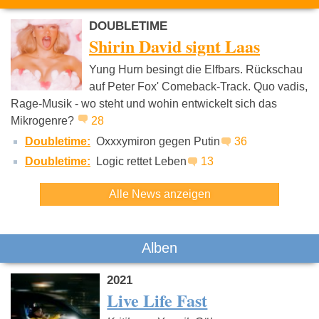
DOUBLETIME
Shirin David signt Laas
Yung Hurn besingt die Elfbars. Rückschau
auf Peter Fox' Comeback-Track. Quo vadis,
Rage-Musik - wo steht und wohin entwickelt sich das
Juju
Pashanim
Azet
Mikrogenre?
28
Doubletime:
Oxxxymiron gegen Putin
36
Doubletime:
Logic rettet Leben
13
Alle News anzeigen
Alben
2021
Live Life Fast