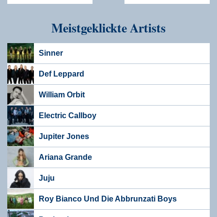
Meistgeklickte Artists
Sinner
Def Leppard
William Orbit
Electric Callboy
Jupiter Jones
Ariana Grande
Juju
Roy Bianco Und Die Abbrunzati Boys