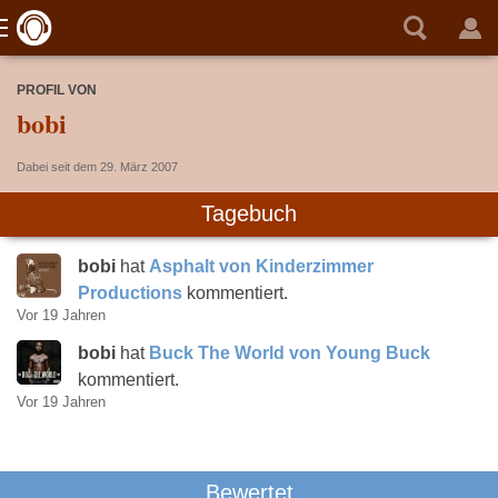
PROFIL VON
bobi
Dabei seit dem 29. März 2007
Tagebuch
bobi
hat
Asphalt von Kinderzimmer
Productions
kommentiert.
Vor 19 Jahren
bobi
hat
Buck The World von Young Buck
kommentiert.
Vor 19 Jahren
Bewertet