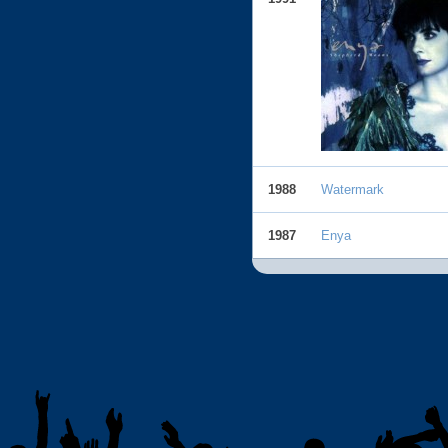
1988
Watermark
1987
Enya