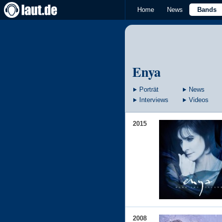
Home
News
Bands
Enya
Porträt
News
Interviews
Videos
2015
2008