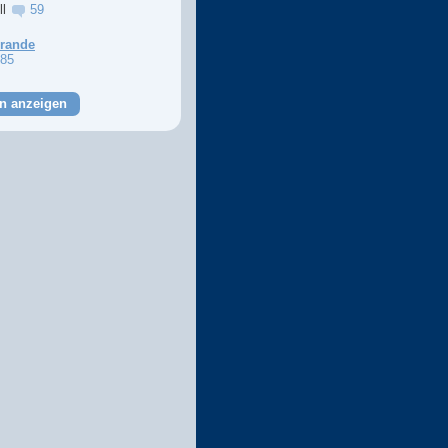
ll
59
Grande
85
n anzeigen