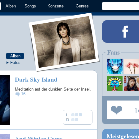
Alben
Songs
Konzerte
Genres
Fans
Alben
Fotos
Dark Sky Island
Meditation auf der dunklen Seite der Insel.
16
1
Meistgelese
And Winter Came ...