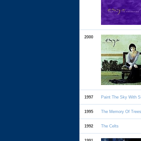
2000
1997
Paint The Sky With St
1995
The Memory Of Tree
1992
The Celts
1991