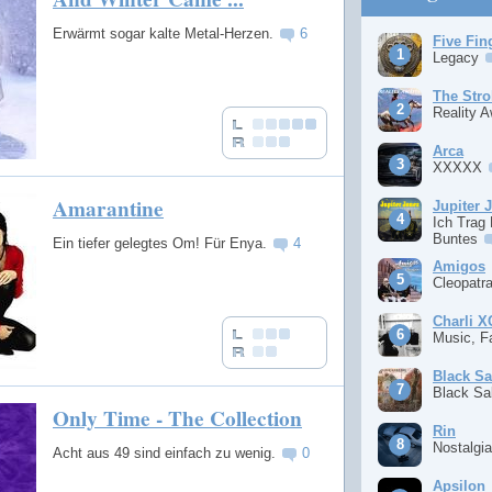
Erwärmt sogar kalte Metal-Herzen.
6
Five Fin
Legacy
The Stro
Reality 
Arca
XXXXX
Amarantine
Jupiter 
Ich Trag
Buntes
Ein tiefer gelegtes Om! Für Enya.
4
Amigos
Cleopatr
Charli 
Music, F
Black S
Black S
Only Time - The Collection
Rin
Nostalgi
Acht aus 49 sind einfach zu wenig.
0
Apsilon