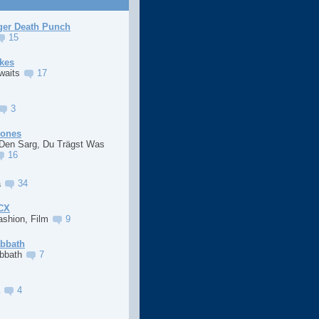
ger Death Punch
15
kes
Awaits
17
3
Jones
 Den Sarg, Du Trägst Was
16
a
34
XCX
ashion, Film
9
abbath
abbath
7
a
4