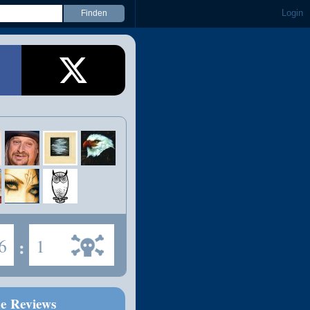
Login
6
:
1
ne Reviews