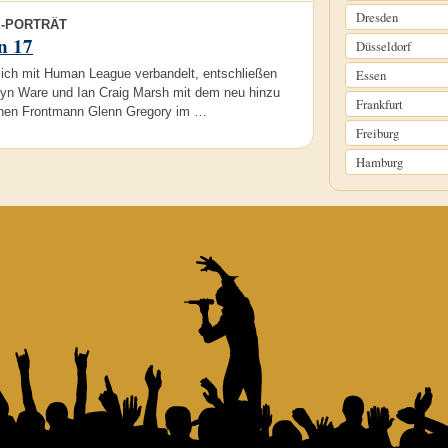
Dresden
E-PORTRÄT
n 17
Düsseldorf
lich mit Human League verbandelt, entschließen
Essen
tyn Ware und Ian Craig Marsh mit dem neu hinzu
Frankfurt
en Frontmann Glenn Gregory im …
Freiburg
Hamburg