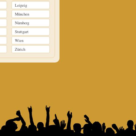
Leipzig
München
Nürnberg
Stuttgart
Wien
Zürich