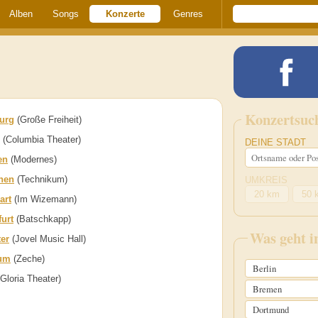
Alben
Songs
Konzerte
Genres
Konzertsuc
urg
(Große Freiheit)
(Columbia Theater)
DEINE STADT
en
(Modernes)
hen
(Technikum)
UMKREIS
20 km
50 
art
(Im Wizemann)
furt
(Batschkapp)
Was geht 
er
(Jovel Music Hall)
um
(Zeche)
Berlin
Gloria Theater)
Bremen
Dortmund