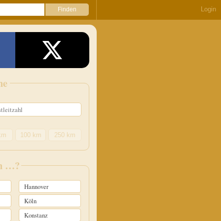
Login
he
km
100 km
250 km
in …?
Hannover
Köln
Konstanz