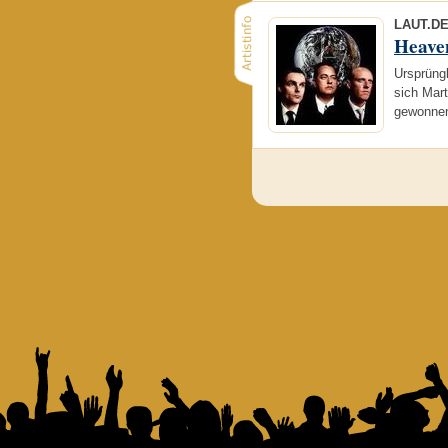
LAUT.D
Heave
Ursprüng
sich Mar
gewonnen