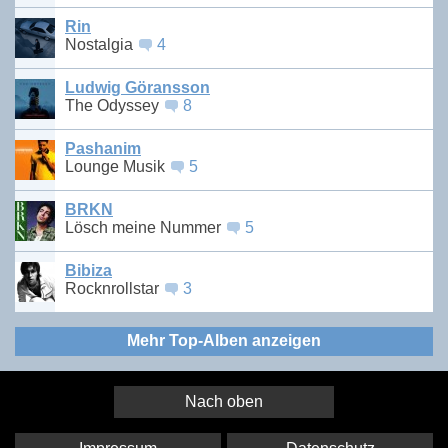
Rin
Nostalgia
4
Ludwig Göransson
The Odyssey
8
Pashanim
Lounge Musik
5
BRKN
Lösch meine Nummer
5
Bibiza
Rocknrollstar
3
Mehr Top-Alben anzeigen
Nach oben