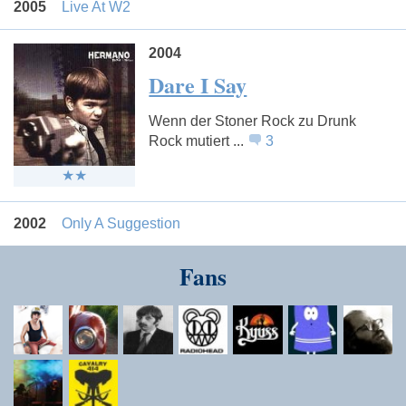
2005
Live At W2
2004
Dare I Say
Wenn der Stoner Rock zu Drunk
Rock mutiert ...
3
2002
Only A Suggestion
Fans