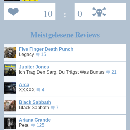
10
:
0
Meistgelesene Reviews
Five Finger Death Punch
Legacy
15
Jupiter Jones
Ich Trag Den Sarg, Du Trägst Was Buntes
21
Arca
XXXXX
4
Black Sabbath
Black Sabbath
7
Ariana Grande
Petal
125