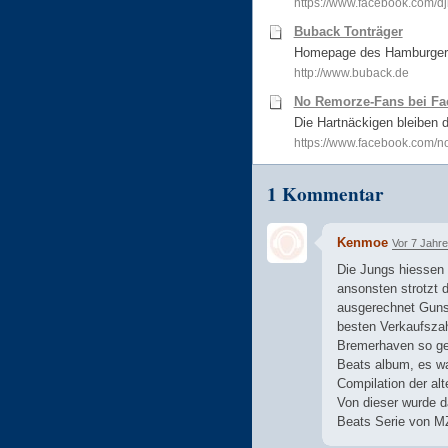
https://www.facebook.com/
Buback Tonträger
Homepage des Hamburger 
http://www.buback.de
No Remorze-Fans bei F
Die Hartnäckigen bleiben d
https://www.facebook.com/
1 Kommentar
Kenmoe
Vor 7 Jahr
Die Jungs hiessen
ansonsten strotzt
ausgerechnet Gunsh
besten Verkaufszah
Bremerhaven so ge
Beats album, es wa
Compilation der alt
Von dieser wurde 
Beats Serie von MZ