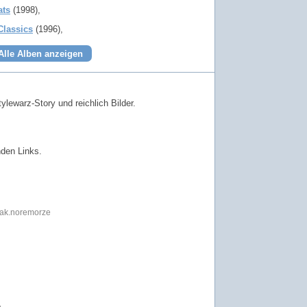
ats
(1998)
Classics
(1996)
Alle Alben anzeigen
ylewarz-Story und reichlich Bilder.
nden Links.
rak.noremorze