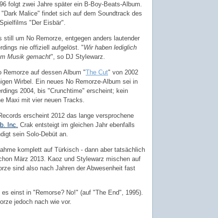
6 folgt zwei Jahre später ein B-Boy-Beats-Album.
 "Dark Malice" findet sich auf dem Soundtrack des
pielfilms "Der Eisbär".
s still um No Remorze, entgegen anders lautender
dings nie offiziell aufgelöst. "
Wir haben lediglich
sam Musik gemacht
", so DJ Stylewarz.
o Remorze auf dessen Album "
The Cut
" von 2002
inigen Wirbel. Ein neues No Remorze-Album sei in
lerdings 2004, bis "Crunchtime" erscheint; kein
e Maxi mit vier neuen Tracks.
Records erscheint 2012 das lange versprochene
b. Inc.
Crak entsteigt im gleichen Jahr ebenfalls
digt sein Solo-Debüt an.
snahme komplett auf Türkisch - dann aber tatsächlich
 schon März 2013. Kaoz und Stylewarz mischen auf
ze sind also nach Jahren der Abwesenheit fast
ß es einst in "Remorse? No!" (auf "The End", 1995).
rze jedoch nach wie vor.