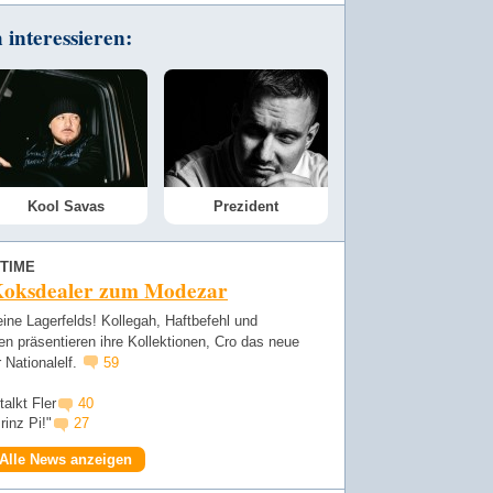
interessieren:
Kool Savas
Prezident
TIME
oksdealer zum Modezar
eine Lagerfelds! Kollegah, Haftbefehl und
n präsentieren ihre Kollektionen, Cro das neue
r Nationalelf.
59
alkt Fler
40
rinz Pi!"
27
Alle News anzeigen