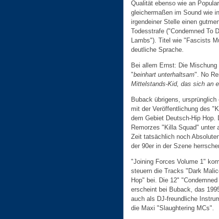
Qualität ebenso wie an Popula
gleichermaßen im Sound wie i
irgendeiner Stelle einen gutme
Todesstrafe ("Condemned To D
Lambs"). Titel wie "Fascists M
deutliche Sprache.
Bei allem Ernst: Die Mischung
"
beinhart unterhaltsam
". No R
Mittelstands-Kid, das sich an 
Buback übrigens, ursprünglic
mit der Veröffentlichung des "
dem Gebiet Deutsch-Hip Hop. D
Remorzes "Killa Squad" unter
Zeit tatsächlich noch Absolute
der 90er in der Szene herrsch
"Joining Forces Volume 1" ko
steuern die Tracks "Dark Mali
Hop" bei. Die 12" "Condemned
erscheint bei Buback, das 199
auch als DJ-freundliche Instru
die Maxi "Slaughtering MCs".