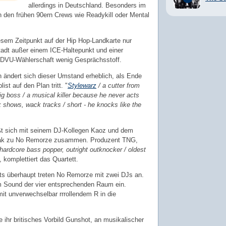
allerdings in Deutschland. Besonders im
 den frühen 90ern Crews wie Readykill oder Mental
sem Zeitpunkt auf der Hip Hop-Landkarte nur
tadt außer einem ICE-Haltepunkt und einer
 DVU-Wählerschaft wenig Gesprächsstoff.
 ändert sich dieser Umstand erheblich, als Ende
ist auf den Plan tritt. "
Stylewarz
/ a cutter from
 big boss / a musical killer because he never acts
shows, wack tracks / short - he knocks like the
ßt sich mit seinem DJ-Kollegen Kaoz und dem
ak zu No Remorze zusammen. Produzent TNG,
hardcore bass popper, outright outknocker / oldest
, komplettiert das Quartett.
cts überhaupt treten No Remorze mit zwei DJs an.
 Sound der vier entsprechenden Raum ein.
mit unverwechselbar rrrollendem R in die
ihr britisches Vorbild Gunshot, an musikalischer