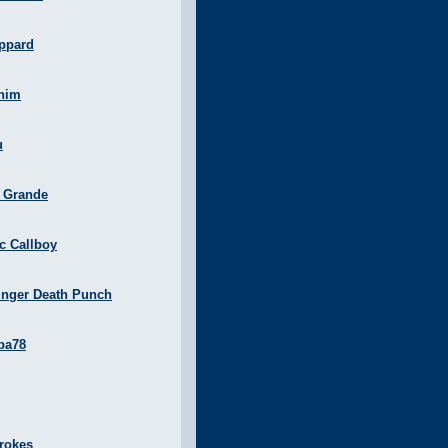
ppard
nim
u
a Grande
ic Callboy
inger Death Punch
ba78
rokes