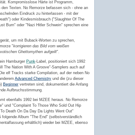
rität. Kompromisslose Härte ist Programm,
n den Texten. No Remorze befassen sich - ohne an
nschelnden Eindruck zu hinterlassen - mit der
eath") oder Kindesmisbrauch ("Slaughter Of The
ust Burn" oder "Nazi Hitler Schwein" sprechen eine
 gerät, um mit Buback-Worten zu sprechen,
emorze "
korrigieren das Bild vom weißen
exotischen Ghettomythen aufgeilt
".
h ein Hamburger
Punk
-Label, positioniert sich 1992
Kill The Nation With A Groove"-Samplers auch auf
ie elf Tracks starke Compilation, auf der neben No
 anderem
Advanced Chemistry
und die (zu dieser
n)
Beginner
vertreten sind, dokumentiert die Anfang
ende Aufbruchsstimmung.
mmt ebenfalls 1992 bei MZEE heraus. No Remorze
ce" und "Complaint To Those Who Sold Out Hip
 To Death On Da Day Da Lights Went Out"
5 folgende Album "The End" (selbstverständlich
mentalfassung erhältlich) wieder bei MZEE, ebenso