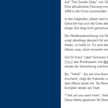
Auf "The Goodie Ones" von 199
Eine aktualisierte Fassung von
1998 in die Kinos kommenden S
In den folgenden Jahren wird e
Gerüchte hat sich die Crew aller
einige Zeit lang nicht gemein
Die Wiederauferstehung von N
sorgt allerdings dennoch für e
Arbeit, so heißt es. Es wird al
Album zwar, doch immerhin ein
Auf DJ Kaoz' Label Sicknoize 
Debüt
des Brüderpaars von
Mo
wieder der Versenkung und kün
Bis "Yetkili" - bis auf eine Au
erscheint, zeigt der Kalender
dem Album beide mit. No Remor
komplett wieder am Start.
"
I bet yet you want more
", hie
Diese Wette gewinnen No Remo