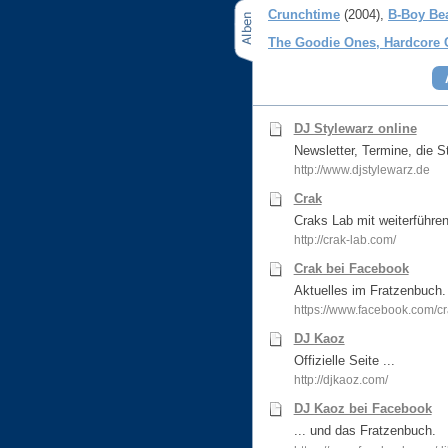
Crunchtime
(2004)
B-Boy Be
The Goodie Ones, Hardcore 
DJ Stylewarz online
Newsletter, Termine, die St
http://www.djstylewarz.de
Crak
Craks Lab mit weiterführe
http://crak-lab.com/
Crak bei Facebook
Aktuelles im Fratzenbuch.
https://www.facebook.com/c
DJ Kaoz
Offizielle Seite ...
http://djkaoz.com/
DJ Kaoz bei Facebook
... und das Fratzenbuch.