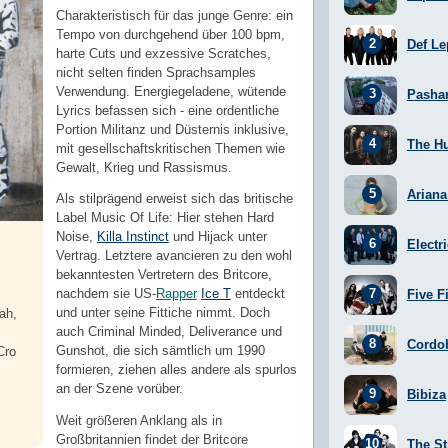
Charakteristisch für das junge Genre: ein
Tempo von durchgehend über 100 bpm,
Def Le
harte Cuts und exzessive Scratches,
nicht selten finden Sprachsamples
Verwendung. Energiegeladene, wütende
Pasha
Lyrics befassen sich - eine ordentliche
Portion Militanz und Düsternis inklusive,
The H
mit gesellschaftskritischen Themen wie
Gewalt, Krieg und Rassismus.
Arian
Als stilprägend erweist sich das britische
Label Music Of Life: Hier stehen Hard
Noise,
Killa Instinct
und Hijack unter
Electr
Vertrag. Letztere avancieren zu den wohl
bekanntesten Vertretern des Britcore,
nachdem sie US-
Rapper
Ice T
entdeckt
Five F
und unter seine Fittiche nimmt. Doch
ah,
auch Criminal Minded, Deliverance und
Cordo
Gunshot, die sich sämtlich um 1990
Cro
formieren, ziehen alles andere als spurlos
an der Szene vorüber.
Bibiza
Weit größeren Anklang als in
Großbritannien findet der Britcore
The St