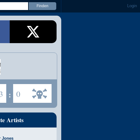
Login
3
:
0
te Artists
r Jones