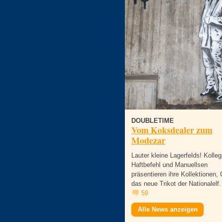
DOUBLETIME
Vom Koksdealer zum
Modezar
Lauter kleine Lagerfelds! Kolleg
Haftbefehl und Manuellsen
präsentieren ihre Kollektionen, 
das neue Trikot der Nationalelf.
59
Alle News anzeigen