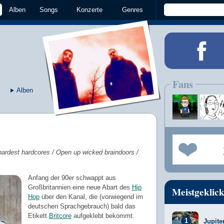
Alben
Songs
Konzerte
Genres
Fans
Alben
, hardest hardcores / Open up wicked braindoors /
Anfang der 90er schwappt aus
Großbritannien eine neue Abart des
Hip
Meistgeklick
Hop
über den Kanal, die (vorwiegend im
deutschen Sprachgebrauch) bald das
Etikett
Britcore
aufgeklebt bekommt.
Jupite