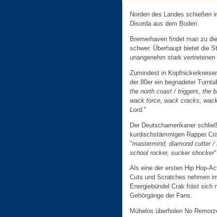
Norden des Landes schießen in
Disorda aus dem Boden.
Bremerhaven findet man zu die
schwer. Überhaupt bietet die S
unangenehm stark vertretenen
Zumindest in Kopfnickerkreisen
der 80er ein begnadeter Turntabl
the north coast / triggers, the
wack force, wack cracks, wack 
Lord.
"
Der Deutschamerikaner schlie
kurdischstämmigen Rapper Cr
"
mastermind, diamond cutter / 
school rocker, sucker shocker
"
Als eine der ersten Hip Hop-A
Cuts und Scratches nehmen im
Energiebündel Crak fräst sich 
Gehörgänge der Fans.
Mühelos überholen No Remorze 