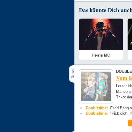
Das könnte Dich auch 
Ferris MC
DOUBLE
Vom K
Lauter kl
Manuellse
Trikot de
Doubletime:
Farid Bang st
Doubletime:
"Fick dich, P