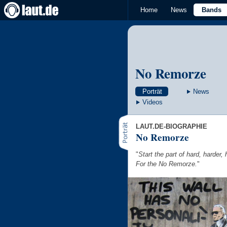
Home
News
Bands
No Remorze
Porträt
News
Videos
LAUT.DE-BIOGRAPHIE
No Remorze
"
Start the part of hard, harder
For the No Remorze.
"