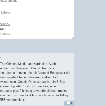
djkaozgermany
Labels.
acebook
ran.
noremorze
en
 The Criminal Minds und Hardnoise. Auch
 der Text vor Unwissen. Das No Remorze
ot überholt haben, die mit Abstand Europaweit die
len hingelegt haben, das mag vielleicht in
wesen sein. Goodie Ones war auch kein B-Boy
r eine Doppel-LP mit instrumentals, eine
en tracks plus 2 bislang unveröffentlichten tracks.
dann das Instrumental Album nochmal in der B-Boy
EE veröffentlicht.
0