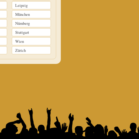
Leipzig
München
Nürnberg
Stuttgart
Wien
Zürich