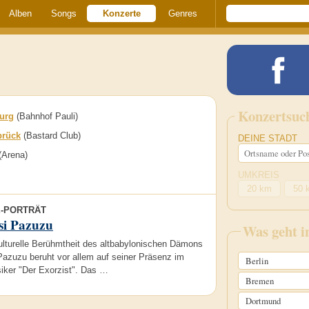
Alben
Songs
Konzerte
Genres
Konzertsuc
urg
(Bahnhof Pauli)
brück
(Bastard Club)
DEINE STADT
(Arena)
UMKREIS
20 km
50 
E-PORTRÄT
si Pazuzu
Was geht 
ulturelle Berühmtheit des altbabylonischen Dämons
Pazuzu beruht vor allem auf seiner Präsenz im
Berlin
siker "Der Exorzist". Das …
Bremen
Dortmund