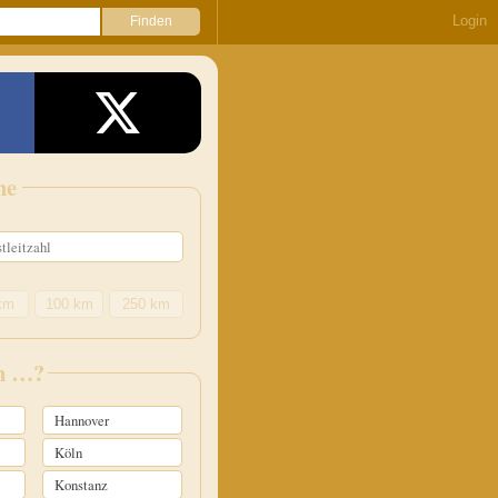
Login
he
km
100 km
250 km
in …?
Hannover
Köln
Konstanz