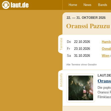
Home
News
Bands
22. — 31. OKTOBER 2026
Oranssi Pazuzu
Do
22.10.2026
Hamb
Fr
23.10.2026
Osna
Sa
31.10.2026
Wien
Alle Termine ohne Gewähr
LAUT.D
Orans
Die popk
Oranssi 
Filmklas