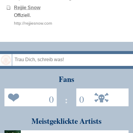
Rejjie Snow
Offiziell.
http://rejjiesnow.com
Speichern
Fans
0
:
0
Meistgeklickte Artists