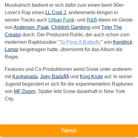
Musikalisch bedient er sich dafür zum einen beim 90er-
Lover's Rap eines
LL Cool J
, andererseits klingen in
seinen Tracks auch
Urban Funk
- und
R&B
-Ideen im Geiste
von
Anderson .Paak
,
Childish Gambino
und
Tyler The
Creator
durch. Der Produzent Rahki, der auch schon zum
modernen Rapklassiker "
To Pimp A Butterfly
" von
Kendrick
Lamar
beigetragen hatte, übernimmt für das Album die
Regie.
Features und Co-Produktionen weist Snow unter anderem
mit
Kaytranada
,
Joey Bada$$
und
King Krule
auf. In seiner
Jugend begeistert er sich für die experimentellen Raptunes
von
MF Doom
. Später lebt Snow dauerhaft in New York
City.
Das könnte Dich auch interessieren:
News