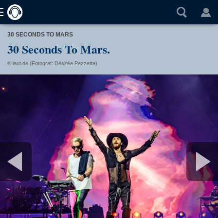
30 SECONDS TO MARS
30 Seconds To Mars.
© laut.de (Fotograf: Désirée Pezzetta)