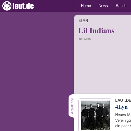
Home
News
Bands
4LYN
Lil Indians
auf: Neon
LAUT.D
4Lyn
Neues Me
Vereinig
ein paar 