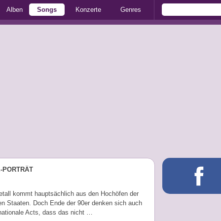
Alben
Songs
Konzerte
Genres
E-PORTRÄT
tall kommt hauptsächlich aus den Hochöfen der
ten Staaten. Doch Ende der 90er denken sich auch
nationale Acts, dass das nicht …