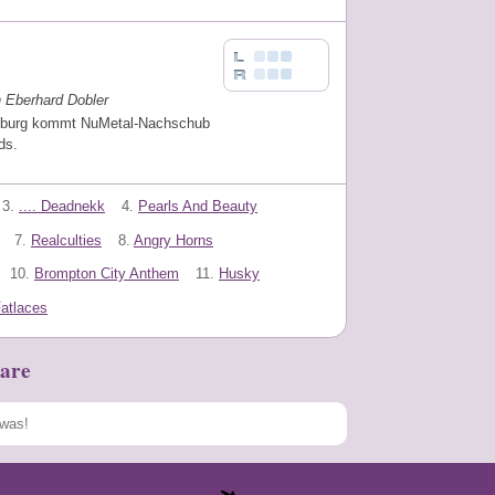
n Eberhard Dobler
burg kommt NuMetal-Nachschub
ids.
3.
.... Deadnekk
4.
Pearls And Beauty
7.
Realculties
8.
Angry Horns
10.
Brompton City Anthem
11.
Husky
Fatlaces
are
Speichern