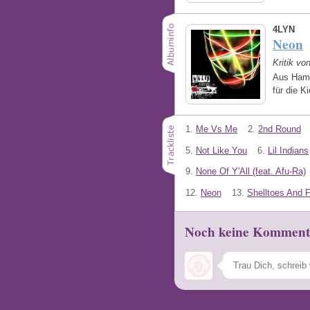
4LYN
Neon
Kritik vo
Aus Ham
für die K
1.
Me Vs Me
2.
2nd Round
5.
Not Like You
6.
Lil Indians
9.
None Of Y'All (feat. Afu-Ra)
12.
Neon
13.
Shelltoes And 
Noch keine Komment