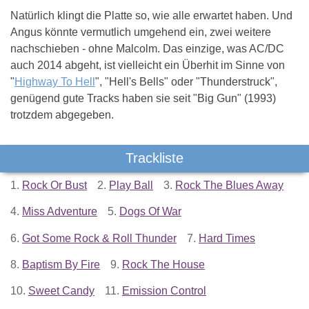
Natürlich klingt die Platte so, wie alle erwartet haben. Und
Angus könnte vermutlich umgehend ein, zwei weitere
nachschieben - ohne Malcolm. Das einzige, was AC/DC
auch 2014 abgeht, ist vielleicht ein Überhit im Sinne von
"
Highway To Hell
", "Hell's Bells" oder "Thunderstruck",
genügend gute Tracks haben sie seit "Big Gun" (1993)
trotzdem abgegeben.
Trackliste
1.
Rock Or Bust
2.
Play Ball
3.
Rock The Blues Away
4.
Miss Adventure
5.
Dogs Of War
6.
Got Some Rock & Roll Thunder
7.
Hard Times
8.
Baptism By Fire
9.
Rock The House
10.
Sweet Candy
11.
Emission Control