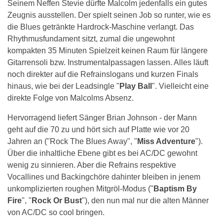
Seinem Neffen Stevie dürfte Malcolm jedenfalls ein gutes
Zeugnis ausstellen. Der spielt seinen Job so runter, wie es
die Blues getränkte Hardrock-Maschine verlangt. Das
Rhythmusfundament sitzt, zumal die ungewohnt
kompakten 35 Minuten Spielzeit keinen Raum für längere
Gitarrensoli bzw. Instrumentalpassagen lassen. Alles läuft
noch direkter auf die Refrainslogans und kurzen Finals
hinaus, wie bei der Leadsingle "
Play Ball
". Vielleicht eine
direkte Folge von Malcolms Absenz.
Hervorragend liefert Sänger Brian Johnson - der Mann
geht auf die 70 zu und hört sich auf Platte wie vor 20
Jahren an ("Rock The Blues Away", "
Miss Adventure
").
Über die inhaltliche Ebene gibt es bei AC/DC gewohnt
wenig zu sinnieren. Aber die Refrains respektive
Vocallines und Backingchöre dahinter bleiben in jenem
unkomplizierten roughen Mitgröl-Modus ("
Baptism By
Fire
", "
Rock Or Bust
"), den nun mal nur die alten Männer
von AC/DC so cool bringen.