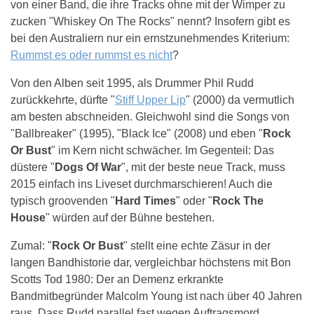
von einer Band, die ihre Tracks ohne mit der Wimper zu
zucken "Whiskey On The Rocks" nennt? Insofern gibt es
bei den Australiern nur ein ernstzunehmendes Kriterium:
Rummst es oder rummst es nicht
?
Von den Alben seit 1995, als Drummer Phil Rudd
zurückkehrte, dürfte "
Stiff Upper Lip
" (2000) da vermutlich
am besten abschneiden. Gleichwohl sind die Songs von
"Ballbreaker" (1995), "Black Ice" (2008) und eben "
Rock
Or Bust
" im Kern nicht schwächer. Im Gegenteil: Das
düstere "
Dogs Of War
", mit der beste neue Track, muss
2015 einfach ins Liveset durchmarschieren! Auch die
typisch groovenden "
Hard Times
" oder "
Rock The
House
" würden auf der Bühne bestehen.
Zumal: "
Rock Or Bust
" stellt eine echte Zäsur in der
langen Bandhistorie dar, vergleichbar höchstens mit Bon
Scotts Tod 1980: Der an Demenz erkrankte
Bandmitbegründer Malcolm Young ist nach über 40 Jahren
raus. Dass Rudd parallel fast wegen Auftragsmord