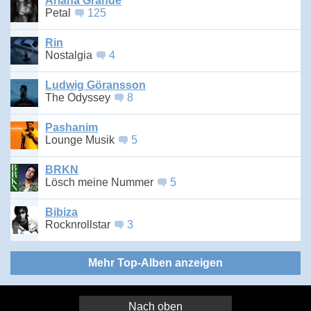
Ariana Grande
Petal
125
Rin
Nostalgia
4
Ludwig Göransson
The Odyssey
8
Pashanim
Lounge Musik
5
BRKN
Lösch meine Nummer
5
Bibiza
Rocknrollstar
3
Mehr Top-Alben anzeigen
Nach oben