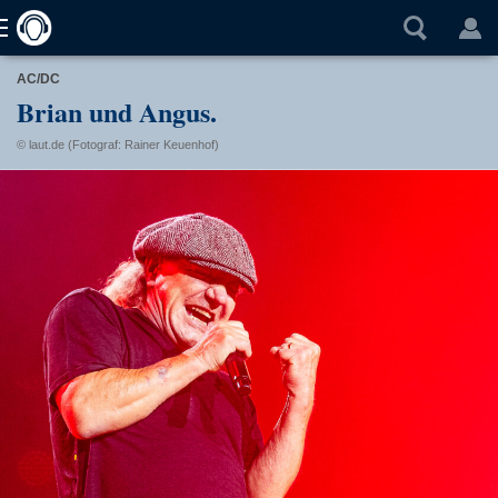
AC/DC
Brian und Angus.
© laut.de (Fotograf: Rainer Keuenhof)