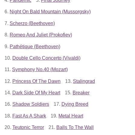
4.
Pandemic
5.
Final Journey
6.
Night On Bald Mountain (Mussorgsky)
7.
Scherzo (Beethoven)
8.
Romeo And Juliet (Prokofiev)
9.
Pathétique (Beethoven)
10.
Double Cello Concerto (Vivaldi)
11.
Symphony No.40 (Mozart)
12.
Princess Of The Dawn
13.
Stalingrad
14.
Dark Side Of My Heart
15.
Breaker
16.
Shadow Soldiers
17.
Dying Breed
18.
Fast As A Shark
19.
Metal Heart
20.
Teutonic Terror
21.
Balls To The Wall