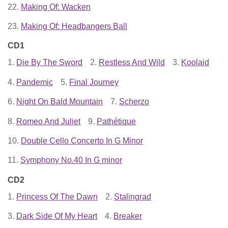
22.
Making Of: Wacken
23.
Making Of: Headbangers Ball
CD1
1.
Die By The Sword
2.
Restless And Wild
3.
Koolaid
4.
Pandemic
5.
Final Journey
6.
Night On Bald Mountain
7.
Scherzo
8.
Romeo And Juliet
9.
Pathétique
10.
Double Cello Concerto In G Minor
11.
Symphony No.40 In G minor
CD2
1.
Princess Of The Dawn
2.
Stalingrad
3.
Dark Side Of My Heart
4.
Breaker