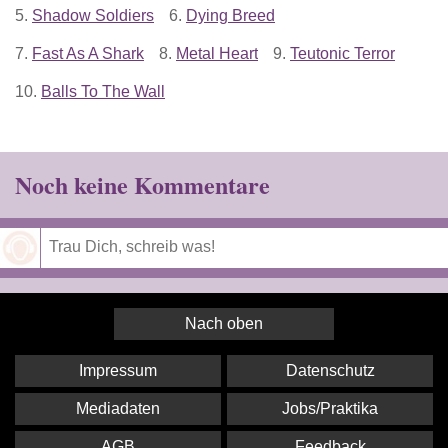
5.
Shadow Soldiers
6.
Dying Breed
7.
Fast As A Shark
8.
Metal Heart
9.
Teutonic Terror
10.
Balls To The Wall
Noch keine Kommentare
Speichern
Nach oben
Impressum
Datenschutz
Mediadaten
Jobs/Praktika
AGB
Feedback