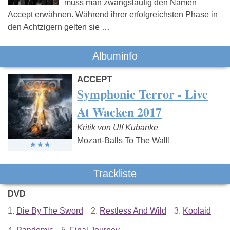
muss man zwangsläufig den Namen
Accept erwähnen. Während ihrer erfolgreichsten Phase in
den Achtzigern gelten sie …
Albuminfo
ACCEPT
Symphonic Terror - Live
At Wacken 2017
Kritik von Ulf Kubanke
Mozart-Balls To The Wall!
Trackliste
DVD
1.
Die By The Sword
2.
Restless And Wild
3.
Koolaid