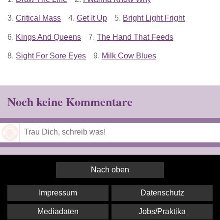
3.
Critical Mass
4.
Get It Up
5.
Bright Light Fright
6.
Kings And Queens
7.
The Hand That Feeds
8.
Sight For Sore Eyes
9.
Milk Cow Blues
Noch keine Kommentare
Speichern
Nach oben
Impressum
Datenschutz
Mediadaten
Jobs/Praktika