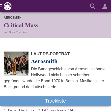
AEROSMITH
Critical Mass
auf: Draw The Line
LAUT.DE-PORTRÄT
Aerosmith
Die Bandgeschichte von Aerosmith könnte
Hollywood nicht besser schreiben:
gegründet wurde die Band 1970 in Boston. Musikalischer
Background der Luftschmiede …
Trackliste
1.
Draw The Line
2.
I Wanna Know Why