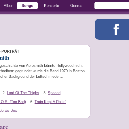
Alben
Songs
Konzerte
Genres
E-PORTRÄT
mith
geschichte von Aerosmith könnte Hollywood nicht
chreiben: gegründet wurde die Band 1970 in Boston.
scher Background der Luftschmiede …
2.
Lord Of The Thighs
3.
Spaced
.O.S. (Too Bad)
6.
Train Kept A Rollin'
dora's Box
are