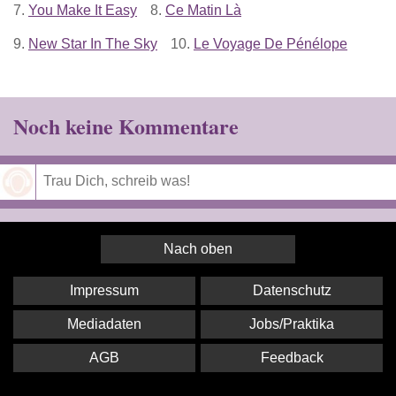
7.
You Make It Easy
8.
Ce Matin Là
9.
New Star In The Sky
10.
Le Voyage De Pénélope
Noch keine Kommentare
Speichern
Nach oben
Impressum
Datenschutz
Mediadaten
Jobs/Praktika
AGB
Feedback