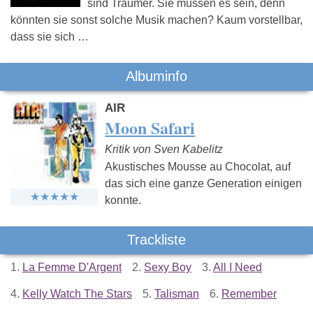
sind Träumer. Sie müssen es sein, denn
könnten sie sonst solche Musik machen? Kaum vorstellbar,
dass sie sich …
Albuminfo
AIR
Moon Safari
Kritik von Sven Kabelitz
Akustisches Mousse au Chocolat, auf
das sich eine ganze Generation einigen
konnte.
Trackliste
1.
La Femme D'Argent
2.
Sexy Boy
3.
All I Need
4.
Kelly Watch The Stars
5.
Talisman
6.
Remember